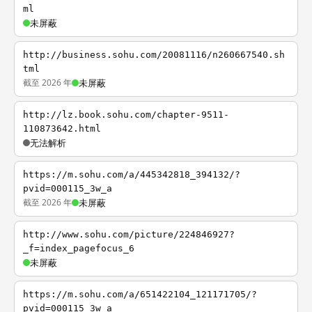
ml
未屏蔽
http://business.sohu.com/20081116/n260667540.sh
tml
截至 2026 年
未屏蔽
http://lz.book.sohu.com/chapter-9511-
110873642.html
无法解析
https://m.sohu.com/a/445342818_394132/?
pvid=000115_3w_a
截至 2026 年
未屏蔽
http://www.sohu.com/picture/224846927?
_f=index_pagefocus_6
未屏蔽
https://m.sohu.com/a/651422104_121171705/?
pvid=000115_3w_a