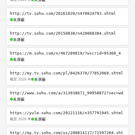
http://tv.sohu.com/20161020/n470824793.shtml
未屏蔽
http://tv.sohu.com/20150830/n420068384.shtml
未屏蔽
https://m.sohu.com/n/467289819/?wscrid=95360_4
未屏蔽
http://my.tv.sohu.com/pl/8426379/77852069.shtml
截至 2026 年
未屏蔽
http://www.sohu.com/a/313938671_99958872?sec=wd
未屏蔽
https://yule.sohu.com/20121116/n357791945.shtml
截至 2026 年
未屏蔽
http://my.tv.sohu.com/us/208814117/71597264.sht