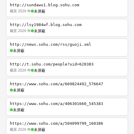
http://sundawu1.blog.sohu.com
截至 2026 年
未屏蔽
http://lsy1984wf.blog.sohu.com
截至 2026 年
未屏蔽
http://news.sohu.com/rss/guoji.xml
未屏蔽
http://t.sohu.com/people?uid=620383
截至 2026 年
未屏蔽
https://www.sohu.com/a/669824492_576647
未屏蔽
https://www.sohu.com/a/406301660_545383
未屏蔽
https://www.sohu.com/a/504099799_160386
截至 2026 年
未屏蔽