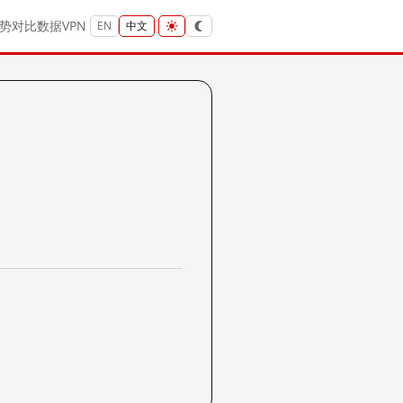
势
对比
数据
VPN
EN
中文