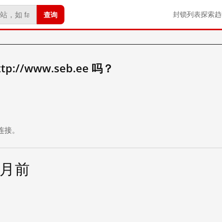
查询
封锁列表
探索
趋
://www.seb.ee 吗？
。
连接。
个月前