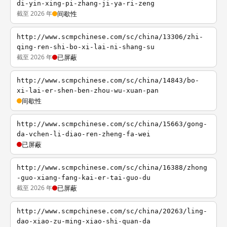
di-yin-xing-pi-zhang-ji-ya-ri-zeng
截至 2026 年
间歇性
http://www.scmpchinese.com/sc/china/13306/zhi-
qing-ren-shi-bo-xi-lai-ni-shang-su
截至 2026 年
已屏蔽
http://www.scmpchinese.com/sc/china/14843/bo-
xi-lai-er-shen-ben-zhou-wu-xuan-pan
间歇性
http://www.scmpchinese.com/sc/china/15663/gong-
da-vchen-li-diao-ren-zheng-fa-wei
已屏蔽
http://www.scmpchinese.com/sc/china/16388/zhong
-guo-xiang-fang-kai-er-tai-guo-du
截至 2026 年
已屏蔽
http://www.scmpchinese.com/sc/china/20263/ling-
dao-xiao-zu-ming-xiao-shi-quan-da