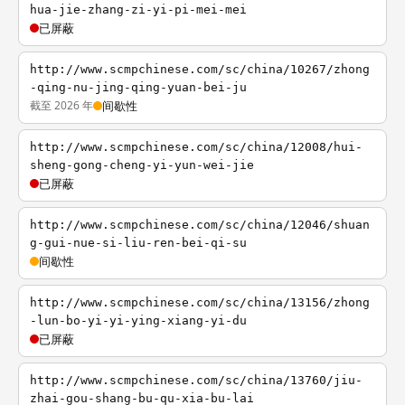
hua-jie-zhang-zi-yi-pi-mei-mei
已屏蔽
http://www.scmpchinese.com/sc/china/10267/zhong
-qing-nu-jing-qing-yuan-bei-ju
截至 2026 年
间歇性
http://www.scmpchinese.com/sc/china/12008/hui-
sheng-gong-cheng-yi-yun-wei-jie
已屏蔽
http://www.scmpchinese.com/sc/china/12046/shuan
g-gui-nue-si-liu-ren-bei-qi-su
间歇性
http://www.scmpchinese.com/sc/china/13156/zhong
-lun-bo-yi-yi-ying-xiang-yi-du
已屏蔽
http://www.scmpchinese.com/sc/china/13760/jiu-
zhai-gou-shang-bu-qu-xia-bu-lai