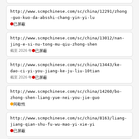
http://www.scmpchinese.com/sc/china/12291/zhong
-guo-kuo-da-absshi-chang-yin-yi-lu
已屏蔽
http://www.scmpchinese.com/sc/china/13012/nan-
jing-e-si-nu-tong-mu-qiu-zhong-shen
截至 2026 年
已屏蔽
http://www.scmpchinese.com/sc/china/13443/ke-
dao-ci-yi-you-jiang-ke-ju-liu-10tian
截至 2026 年
已屏蔽
http://www.scmpchinese.com/sc/china/14260/bo-
zhong-shen-liang-yue-nei-you-jie-guo
间歇性
http://www.scmpchinese.com/sc/china/8163/liang-
jiang-qian-shu-fu-wu-mao-yi-xie-yi
已屏蔽