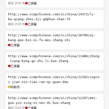
截至 2026 年
已屏蔽
http://www.scmpchinese.com/sc/china/14372/li-
ke-qiang-shou-3ji-gdphuo-chao-75
截至 2026 年
已屏蔽
http://www.scmpchinese.com/sc/china/16700/ai-
kang-guo-bin-ni-fu-mei-shang-shi
已屏蔽
http://www.scmpchinese.com/sc/china/11486/zhong
-liang-kong-gu-zhi-li-kuo-zhang
已屏蔽
http://www.scmpchinese.com/sc/china/12162/cnpcn
i-jian-xin-tian-ran-qi-guan-dao
间歇性
http://www.scmpchinese.com/sc/china/12297/mei-
guo-yin-xing-ni-nei-di-kuo-zhang
截至 2026 年
已屏蔽