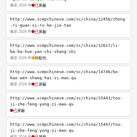
截至 2026 年
已屏蔽
http://www.scmpchinese.com/sc/china/12456/zhong
-ri-guan-xi-ru-he-jie-tao
截至 2026 年
已屏蔽
http://www.scmpchinese.com/sc/china/12617/li-
ba-ba-huo-yan-chi-shang-shi
截至 2026 年
间歇性
http://www.scmpchinese.com/sc/china/14746/bo-
kao-wen-shang-hai-zi-mao-qu
截至 2026 年
已屏蔽
http://www.scmpchinese.com/sc/china/15443/tou-
ji-zhe-feng-yong-zi-mao-qu
已屏蔽
http://www.scmpchinese.com/sc/china/15447/tou-
ji-zhe-feng-yong-zi-mao-qu
截至 2026 年
已屏蔽