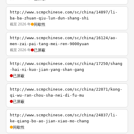
http://www.scmpchinese.com/sc/china/14897/li-
ba-ba-zhuan-qiu-lun-dun-shang-shi
截至 2026 年
间歇性
http://www.scmpchinese.com/sc/china/16124/ao-
men-zai-pai-tang-mei-ren-9000yuan
截至 2026 年
已屏蔽
http://www.scmpchinese.com/sc/china/17250/shang
-hai-ni-kuo-jian-yang-shan-gang
已屏蔽
http://www.scmpchinese.com/sc/china/22071/kong-
qi-wu-ran-chou-sha-nei-di-fu-mu
已屏蔽
http://www.scmpchinese.com/sc/china/24837/li-
ke-qiang-bo-ao-jian-xiao-mo-chang
间歇性