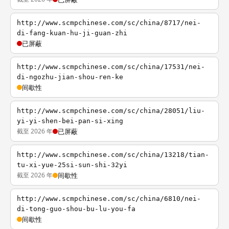
http://www.scmpchinese.com/sc/china/8717/nei-
di-fang-kuan-hu-ji-guan-zhi
已屏蔽
http://www.scmpchinese.com/sc/china/17531/nei-
di-ngozhu-jian-shou-ren-ke
间歇性
http://www.scmpchinese.com/sc/china/28051/liu-
yi-yi-shen-bei-pan-si-xing
截至 2026 年
已屏蔽
http://www.scmpchinese.com/sc/china/13218/tian-
tu-xi-yue-25si-sun-shi-32yi
截至 2026 年
间歇性
http://www.scmpchinese.com/sc/china/6810/nei-
di-tong-guo-shou-bu-lu-you-fa
间歇性