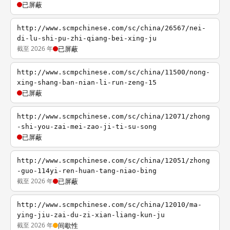
已屏蔽
http://www.scmpchinese.com/sc/china/26567/nei-
di-lu-shi-pu-zhi-qiang-bei-xing-ju
截至 2026 年
已屏蔽
http://www.scmpchinese.com/sc/china/11500/nong-
xing-shang-ban-nian-li-run-zeng-15
已屏蔽
http://www.scmpchinese.com/sc/china/12071/zhong
-shi-you-zai-mei-zao-ji-ti-su-song
已屏蔽
http://www.scmpchinese.com/sc/china/12051/zhong
-guo-114yi-ren-huan-tang-niao-bing
截至 2026 年
已屏蔽
http://www.scmpchinese.com/sc/china/12010/ma-
ying-jiu-zai-du-zi-xian-liang-kun-ju
截至 2026 年
间歇性