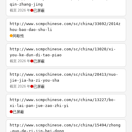
qin-zhang-jing
截至 2026 年
已屏蔽
http://www.scmpchinese.com/sc/china/33692/2014z
hou-bao-dao-shu-li
间歇性
http://www.scmpchinese.com/sc/china/13020/xi-
you-ke-dun-di-tao-piao
截至 2026 年
已屏蔽
http://www.scmpchinese.com/sc/china/20413/nuo-
jie-jia-ha-zi-you-sha
截至 2026 年
已屏蔽
http://www.scmpchinese.com/sc/china/13227/bo-
xi-lai-pan-jue-zao-zhi-yi
已屏蔽
http://www.scmpchinese.com/sc/china/15494/zhong
-guo-de-zi-jin-hei-dong