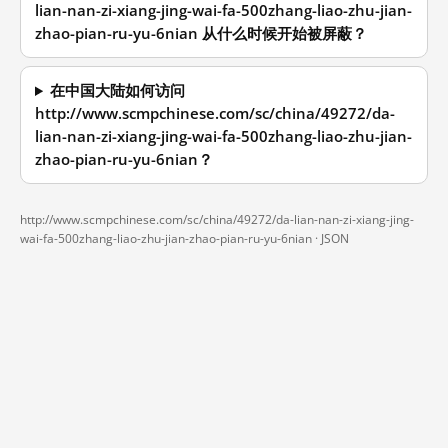
lian-nan-zi-xiang-jing-wai-fa-500zhang-liao-zhu-jian-
zhao-pian-ru-yu-6nian 从什么时候开始被屏蔽？
在中国大陆如何访问
http://www.scmpchinese.com/sc/china/49272/da-
lian-nan-zi-xiang-jing-wai-fa-500zhang-liao-zhu-jian-
zhao-pian-ru-yu-6nian？
http://www.scmpchinese.com/sc/china/49272/da-lian-nan-zi-xiang-jing-
wai-fa-500zhang-liao-zhu-jian-zhao-pian-ru-yu-6nian ·
JSON