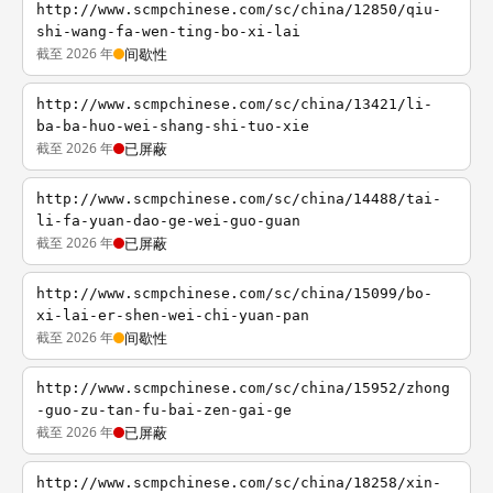
http://www.scmpchinese.com/sc/china/12850/qiu-
shi-wang-fa-wen-ting-bo-xi-lai
截至 2026 年
间歇性
http://www.scmpchinese.com/sc/china/13421/li-
ba-ba-huo-wei-shang-shi-tuo-xie
截至 2026 年
已屏蔽
http://www.scmpchinese.com/sc/china/14488/tai-
li-fa-yuan-dao-ge-wei-guo-guan
截至 2026 年
已屏蔽
http://www.scmpchinese.com/sc/china/15099/bo-
xi-lai-er-shen-wei-chi-yuan-pan
截至 2026 年
间歇性
http://www.scmpchinese.com/sc/china/15952/zhong
-guo-zu-tan-fu-bai-zen-gai-ge
截至 2026 年
已屏蔽
http://www.scmpchinese.com/sc/china/18258/xin-