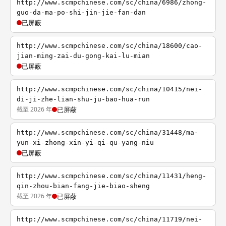
http://www.scmpchinese.com/sc/china/6986/zhong-
guo-da-ma-po-shi-jin-jie-fan-dan
已屏蔽
http://www.scmpchinese.com/sc/china/18600/cao-
jian-ming-zai-du-gong-kai-lu-mian
已屏蔽
http://www.scmpchinese.com/sc/china/10415/nei-
di-ji-zhe-lian-shu-ju-bao-hua-run
截至 2026 年
已屏蔽
http://www.scmpchinese.com/sc/china/31448/ma-
yun-xi-zhong-xin-yi-qi-qu-yang-niu
已屏蔽
http://www.scmpchinese.com/sc/china/11431/heng-
qin-zhou-bian-fang-jie-biao-sheng
截至 2026 年
已屏蔽
http://www.scmpchinese.com/sc/china/11719/nei-