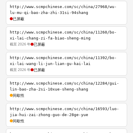
http://www.scmpchinese.com/sc/china/27968/wu-
lu-mu-qi-bao-zha-zhi-31si-94shang
已屏蔽
http://www.scmpchinese.com/sc/china/11260/bo-
xi-lai-chang-zi-fa-biao-sheng-ming
截至 2026 年
已屏蔽
http://www.scmpchinese.com/sc/china/11392/bo-
xi-lai-wang-li-jun-lian-gu-kai-lai
截至 2026 年
已屏蔽
http://www.scmpchinese.com/sc/china/12284/gui-
lin-bao-zha-2si-10xue-sheng-shang
间歇性
http://www.scmpchinese.com/sc/china/16593/luo-
jia-hui-zai-zhong-guo-de-28ge-yue
间歇性