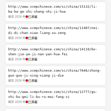
http://www.scmpchinese.com/sc/china/15132/li-
ba-ba-ge-zhi-shang-shi-ji-hua
截至 2026 年
已屏蔽
http://www.scmpchinese.com/sc/china/11407/nei-
di-di-chan-xiao-liang-xu-zeng
截至 2026 年
已屏蔽
http://www.scmpchinese.com/sc/china/14110/bo-
shen-jie-ye-ji-nan-yan-hua-fei
截至 2026 年
已屏蔽
http://www.scmpchinese.com/sc/china/7646/zhong-
guo-guo-ji-xing-xiang-ji-die
截至 2026 年
已屏蔽
http://www.scmpchinese.com/sc/china/12777/gu-
shi-bu-gei-li-bu-ru-mai-fang-zi
截至 2026 年
已屏蔽