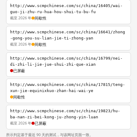
http://www.scmpchinese.com/sc/china/16405/wai-
guo-ji-zhu-ru-hua-hou-shui-tu-bu-fu
截至 2026 年
间歇性
http://www.scmpchinese.com/sc/china/16641/zhong
-gong-you-su-lian-jie-ti-zhong-yan
截至 2026 年
间歇性
http://www.scmpchinese.com/sc/china/16799/nei-
di-zhi-li-jie-jue-shui-zhi-que-xian
已屏蔽
http://www.scmpchinese.com/sc/china/17815/teng-
xun-jie-equinixkuo-zhan-hai-wai-ye
间歇性
http://www.scmpchinese.com/sc/china/19823/hu-
ba-nan-zi-bei-kong-ju-zhong-yin-luan
截至 2026 年
已屏蔽
所示判定基于最近 90 天的测试，与该网址页面一致。