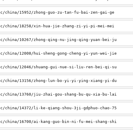
sc/china/15952/zhong-guo-zu-tan-fu-bai-zen-gai-ge
sc/china/18258/xin-hua-jie-zhang-zi-yi-pi-mei-mei
sc/china/10267/zhong-qing-nu-jing-qing-yuan-bei-ju
sc/china/12008/hui-sheng-gong-cheng-yi-yun-wei-jie
sc/china/12046/shuang-gui-nue-si-liu-ren-bei-qi-su
sc/china/13156/zhong-lun-bo-yi-yi-ying-xiang-yi-du
sc/china/13760/jiu-zhai-gou-shang-bu-qu-xia-bu-lai
sc/china/14372/li-ke-qiang-shou-3ji-gdphuo-chao-75
sc/china/16700/ai-kang-guo-bin-ni-fu-mei-shang-shi