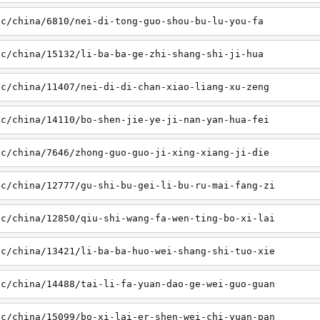
sc/china/6810/nei-di-tong-guo-shou-bu-lu-you-fa
sc/china/15132/li-ba-ba-ge-zhi-shang-shi-ji-hua
sc/china/11407/nei-di-di-chan-xiao-liang-xu-zeng
sc/china/14110/bo-shen-jie-ye-ji-nan-yan-hua-fei
sc/china/7646/zhong-guo-guo-ji-xing-xiang-ji-die
sc/china/12777/gu-shi-bu-gei-li-bu-ru-mai-fang-zi
sc/china/12850/qiu-shi-wang-fa-wen-ting-bo-xi-lai
sc/china/13421/li-ba-ba-huo-wei-shang-shi-tuo-xie
sc/china/14488/tai-li-fa-yuan-dao-ge-wei-guo-guan
sc/china/15099/bo-xi-lai-er-shen-wei-chi-yuan-pan