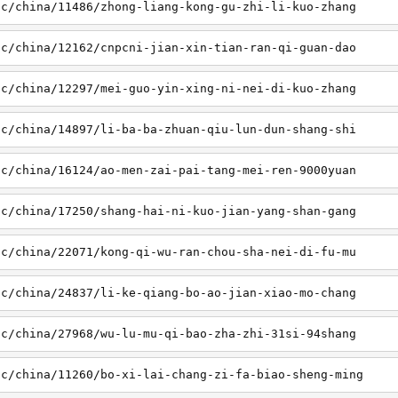
sc/china/11486/zhong-liang-kong-gu-zhi-li-kuo-zhang
sc/china/12162/cnpcni-jian-xin-tian-ran-qi-guan-dao
sc/china/12297/mei-guo-yin-xing-ni-nei-di-kuo-zhang
sc/china/14897/li-ba-ba-zhuan-qiu-lun-dun-shang-shi
sc/china/16124/ao-men-zai-pai-tang-mei-ren-9000yuan
sc/china/17250/shang-hai-ni-kuo-jian-yang-shan-gang
sc/china/22071/kong-qi-wu-ran-chou-sha-nei-di-fu-mu
sc/china/24837/li-ke-qiang-bo-ao-jian-xiao-mo-chang
sc/china/27968/wu-lu-mu-qi-bao-zha-zhi-31si-94shang
sc/china/11260/bo-xi-lai-chang-zi-fa-biao-sheng-ming