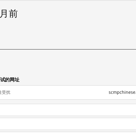
个月前
已测试的网址
性受扰
scmpchine