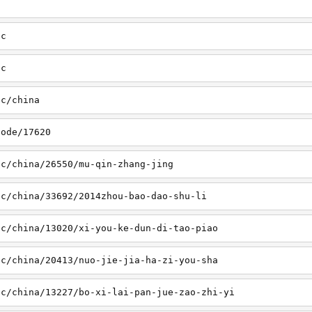
sc
tc
tc/china
node/17620
sc/china/26550/mu-qin-zhang-jing
sc/china/33692/2014zhou-bao-dao-shu-li
sc/china/13020/xi-you-ke-dun-di-tao-piao
sc/china/20413/nuo-jie-jia-ha-zi-you-sha
sc/china/13227/bo-xi-lai-pan-jue-zao-zhi-yi