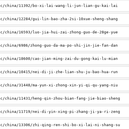
sc/china/11392/bo-xi-lai-wang-li-jun-lian-gu-kai-lai
sc/china/12284/gui-lin-bao-zha-2si-10xue-sheng-shang
sc/china/16593/luo-jia-hui-zai-zhong-guo-de-28ge-yue
sc/china/6986/zhong-guo-da-ma-po-shi-jin-jie-fan-dan
sc/china/18600/cao-jian-ming-zai-du-gong-kai-lu-mian
sc/china/10415/nei-di-ji-zhe-lian-shu-ju-bao-hua-run
sc/china/31448/ma-yun-xi-zhong-xin-yi-qi-qu-yang-niu
sc/china/11431/heng-qin-zhou-bian-fang-jie-biao-sheng
sc/china/11719/nei-di-yin-xing-pi-zhang-ji-ya-ri-zeng
sc/china/13306/zhi-qing-ren-shi-bo-xi-lai-ni-shang-su