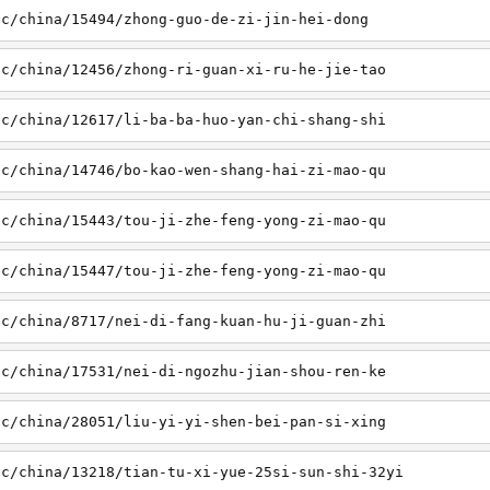
sc/china/15494/zhong-guo-de-zi-jin-hei-dong
sc/china/12456/zhong-ri-guan-xi-ru-he-jie-tao
sc/china/12617/li-ba-ba-huo-yan-chi-shang-shi
sc/china/14746/bo-kao-wen-shang-hai-zi-mao-qu
sc/china/15443/tou-ji-zhe-feng-yong-zi-mao-qu
sc/china/15447/tou-ji-zhe-feng-yong-zi-mao-qu
sc/china/8717/nei-di-fang-kuan-hu-ji-guan-zhi
sc/china/17531/nei-di-ngozhu-jian-shou-ren-ke
sc/china/28051/liu-yi-yi-shen-bei-pan-si-xing
sc/china/13218/tian-tu-xi-yue-25si-sun-shi-32yi