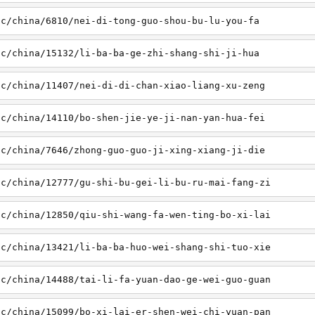
sc/china/6810/nei-di-tong-guo-shou-bu-lu-you-fa
sc/china/15132/li-ba-ba-ge-zhi-shang-shi-ji-hua
sc/china/11407/nei-di-di-chan-xiao-liang-xu-zeng
sc/china/14110/bo-shen-jie-ye-ji-nan-yan-hua-fei
sc/china/7646/zhong-guo-guo-ji-xing-xiang-ji-die
sc/china/12777/gu-shi-bu-gei-li-bu-ru-mai-fang-zi
sc/china/12850/qiu-shi-wang-fa-wen-ting-bo-xi-lai
sc/china/13421/li-ba-ba-huo-wei-shang-shi-tuo-xie
sc/china/14488/tai-li-fa-yuan-dao-ge-wei-guo-guan
sc/china/15099/bo-xi-lai-er-shen-wei-chi-yuan-pan