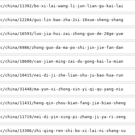
sc/china/11392/bo-xi-lai-wang-li-jun-lian-gu-kai-lai
sc/china/12284/gui-lin-bao-zha-2si-10xue-sheng-shang
sc/china/16593/luo-jia-hui-zai-zhong-guo-de-28ge-yue
sc/china/6986/zhong-guo-da-ma-po-shi-jin-jie-fan-dan
sc/china/18600/cao-jian-ming-zai-du-gong-kai-lu-mian
sc/china/10415/nei-di-ji-zhe-lian-shu-ju-bao-hua-run
sc/china/31448/ma-yun-xi-zhong-xin-yi-qi-qu-yang-niu
sc/china/11431/heng-qin-zhou-bian-fang-jie-biao-sheng
sc/china/11719/nei-di-yin-xing-pi-zhang-ji-ya-ri-zeng
sc/china/13306/zhi-qing-ren-shi-bo-xi-lai-ni-shang-su