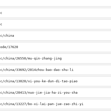
sc
tc
tc/china
node/17620
sc/china/26550/mu-qin-zhang-jing
sc/china/33692/2014zhou-bao-dao-shu-li
sc/china/13020/xi-you-ke-dun-di-tao-piao
sc/china/20413/nuo-jie-jia-ha-zi-you-sha
sc/china/13227/bo-xi-lai-pan-jue-zao-zhi-yi