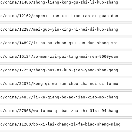
sc/china/11486/zhong-liang-kong-gu-zhi-li-kuo-zhang
sc/china/12162/cnpcni-jian-xin-tian-ran-qi-guan-dao
sc/china/12297/mei-guo-yin-xing-ni-nei-di-kuo-zhang
sc/china/14897/li-ba-ba-zhuan-qiu-lun-dun-shang-shi
sc/china/16124/ao-men-zai-pai-tang-mei-ren-9000yuan
sc/china/17250/shang-hai-ni-kuo-jian-yang-shan-gang
sc/china/22071/kong-qi-wu-ran-chou-sha-nei-di-fu-mu
sc/china/24837/li-ke-qiang-bo-ao-jian-xiao-mo-chang
sc/china/27968/wu-lu-mu-qi-bao-zha-zhi-31si-94shang
sc/china/11260/bo-xi-lai-chang-zi-fa-biao-sheng-ming