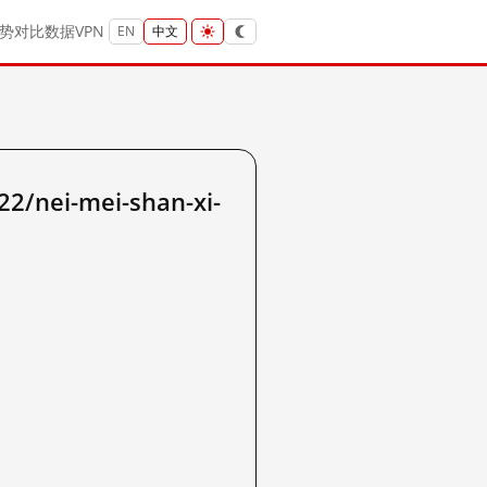
势
对比
数据
VPN
EN
中文
nei-mei-shan-xi-