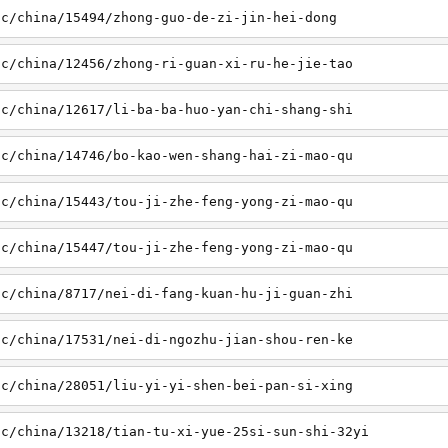
sc/china/15494/zhong-guo-de-zi-jin-hei-dong
sc/china/12456/zhong-ri-guan-xi-ru-he-jie-tao
sc/china/12617/li-ba-ba-huo-yan-chi-shang-shi
sc/china/14746/bo-kao-wen-shang-hai-zi-mao-qu
sc/china/15443/tou-ji-zhe-feng-yong-zi-mao-qu
sc/china/15447/tou-ji-zhe-feng-yong-zi-mao-qu
sc/china/8717/nei-di-fang-kuan-hu-ji-guan-zhi
sc/china/17531/nei-di-ngozhu-jian-shou-ren-ke
sc/china/28051/liu-yi-yi-shen-bei-pan-si-xing
sc/china/13218/tian-tu-xi-yue-25si-sun-shi-32yi