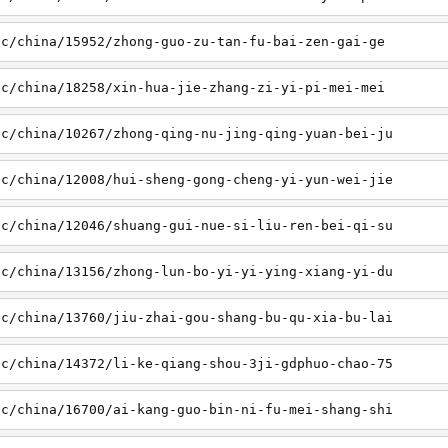
sc/china/15952/zhong-guo-zu-tan-fu-bai-zen-gai-ge
sc/china/18258/xin-hua-jie-zhang-zi-yi-pi-mei-mei
sc/china/10267/zhong-qing-nu-jing-qing-yuan-bei-ju
sc/china/12008/hui-sheng-gong-cheng-yi-yun-wei-jie
sc/china/12046/shuang-gui-nue-si-liu-ren-bei-qi-su
sc/china/13156/zhong-lun-bo-yi-yi-ying-xiang-yi-du
sc/china/13760/jiu-zhai-gou-shang-bu-qu-xia-bu-lai
sc/china/14372/li-ke-qiang-shou-3ji-gdphuo-chao-75
sc/china/16700/ai-kang-guo-bin-ni-fu-mei-shang-shi