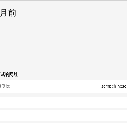
个月前
已测试的网址
性受扰
scmpchine