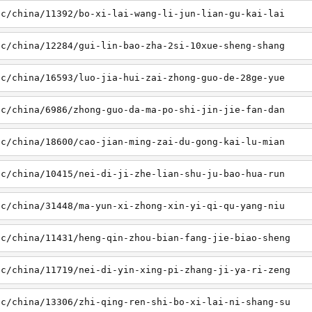
sc/china/11392/bo-xi-lai-wang-li-jun-lian-gu-kai-lai
sc/china/12284/gui-lin-bao-zha-2si-10xue-sheng-shang
sc/china/16593/luo-jia-hui-zai-zhong-guo-de-28ge-yue
sc/china/6986/zhong-guo-da-ma-po-shi-jin-jie-fan-dan
sc/china/18600/cao-jian-ming-zai-du-gong-kai-lu-mian
sc/china/10415/nei-di-ji-zhe-lian-shu-ju-bao-hua-run
sc/china/31448/ma-yun-xi-zhong-xin-yi-qi-qu-yang-niu
sc/china/11431/heng-qin-zhou-bian-fang-jie-biao-sheng
sc/china/11719/nei-di-yin-xing-pi-zhang-ji-ya-ri-zeng
sc/china/13306/zhi-qing-ren-shi-bo-xi-lai-ni-shang-su