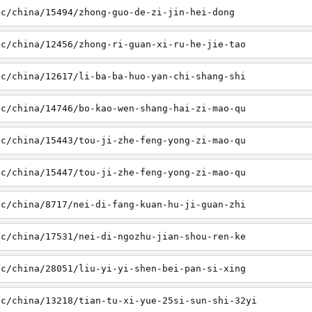
sc/china/15494/zhong-guo-de-zi-jin-hei-dong
sc/china/12456/zhong-ri-guan-xi-ru-he-jie-tao
sc/china/12617/li-ba-ba-huo-yan-chi-shang-shi
sc/china/14746/bo-kao-wen-shang-hai-zi-mao-qu
sc/china/15443/tou-ji-zhe-feng-yong-zi-mao-qu
sc/china/15447/tou-ji-zhe-feng-yong-zi-mao-qu
sc/china/8717/nei-di-fang-kuan-hu-ji-guan-zhi
sc/china/17531/nei-di-ngozhu-jian-shou-ren-ke
sc/china/28051/liu-yi-yi-shen-bei-pan-si-xing
sc/china/13218/tian-tu-xi-yue-25si-sun-shi-32yi