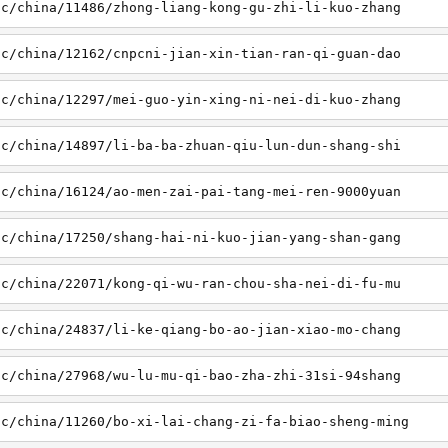
sc/china/11486/zhong-liang-kong-gu-zhi-li-kuo-zhang
sc/china/12162/cnpcni-jian-xin-tian-ran-qi-guan-dao
sc/china/12297/mei-guo-yin-xing-ni-nei-di-kuo-zhang
sc/china/14897/li-ba-ba-zhuan-qiu-lun-dun-shang-shi
sc/china/16124/ao-men-zai-pai-tang-mei-ren-9000yuan
sc/china/17250/shang-hai-ni-kuo-jian-yang-shan-gang
sc/china/22071/kong-qi-wu-ran-chou-sha-nei-di-fu-mu
sc/china/24837/li-ke-qiang-bo-ao-jian-xiao-mo-chang
sc/china/27968/wu-lu-mu-qi-bao-zha-zhi-31si-94shang
sc/china/11260/bo-xi-lai-chang-zi-fa-biao-sheng-ming