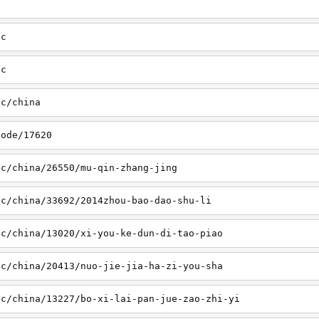
sc
tc
tc/china
node/17620
sc/china/26550/mu-qin-zhang-jing
sc/china/33692/2014zhou-bao-dao-shu-li
sc/china/13020/xi-you-ke-dun-di-tao-piao
sc/china/20413/nuo-jie-jia-ha-zi-you-sha
sc/china/13227/bo-xi-lai-pan-jue-zao-zhi-yi