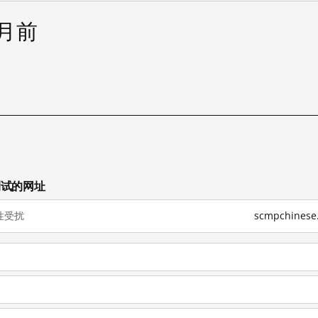
个月前
已测试的网址
性受扰
scmpchine