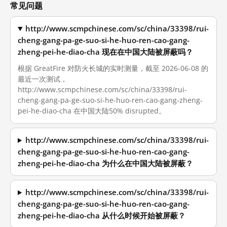
常见问题
http://www.scmpchinese.com/sc/china/33398/rui-
cheng-gang-pa-ge-suo-si-he-huo-ren-cao-gang-
zheng-pei-he-diao-cha 现在在中国大陆被屏蔽吗？
根据 GreatFire 对防火长城的实时测量，截至 2026-06-08 的
最近一次测试，
http://www.scmpchinese.com/sc/china/33398/rui-
cheng-gang-pa-ge-suo-si-he-huo-ren-cao-gang-zheng-
pei-he-diao-cha 在中国大陆50% disrupted。
http://www.scmpchinese.com/sc/china/33398/rui-
cheng-gang-pa-ge-suo-si-he-huo-ren-cao-gang-
zheng-pei-he-diao-cha 为什么在中国大陆被屏蔽？
http://www.scmpchinese.com/sc/china/33398/rui-
cheng-gang-pa-ge-suo-si-he-huo-ren-cao-gang-
zheng-pei-he-diao-cha 从什么时候开始被屏蔽？