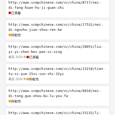
http://www.scmpchinese.com/sc/china/8717/nei-
di-fang-kuan-hu-ji-guan-zhi
已屏蔽
http://www.scmpchinese.com/sc/china/17531/nei-
di-ngozhu-jian-shou-ren-ke
间歇性
http://www.scmpchinese.com/sc/china/28051/liu-
yi-yi-shen-bei-pan-si-xing
截至 2026 年
已屏蔽
http://www.scmpchinese.com/sc/china/13218/tian-
tu-xi-yue-25si-sun-shi-32yi
截至 2026 年
间歇性
http://www.scmpchinese.com/sc/china/6810/nei-
di-tong-guo-shou-bu-lu-you-fa
间歇性
http://www.scmpchinese.com/sc/china/15132/li-