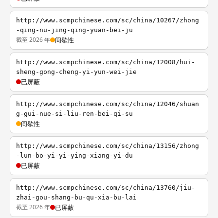
http://www.scmpchinese.com/sc/china/10267/zhong
-qing-nu-jing-qing-yuan-bei-ju
截至 2026 年
间歇性
http://www.scmpchinese.com/sc/china/12008/hui-
sheng-gong-cheng-yi-yun-wei-jie
已屏蔽
http://www.scmpchinese.com/sc/china/12046/shuan
g-gui-nue-si-liu-ren-bei-qi-su
间歇性
http://www.scmpchinese.com/sc/china/13156/zhong
-lun-bo-yi-yi-ying-xiang-yi-du
已屏蔽
http://www.scmpchinese.com/sc/china/13760/jiu-
zhai-gou-shang-bu-qu-xia-bu-lai
截至 2026 年
已屏蔽