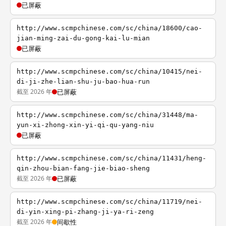
已屏蔽
http://www.scmpchinese.com/sc/china/18600/cao-
jian-ming-zai-du-gong-kai-lu-mian
已屏蔽
http://www.scmpchinese.com/sc/china/10415/nei-
di-ji-zhe-lian-shu-ju-bao-hua-run
截至 2026 年
已屏蔽
http://www.scmpchinese.com/sc/china/31448/ma-
yun-xi-zhong-xin-yi-qi-qu-yang-niu
已屏蔽
http://www.scmpchinese.com/sc/china/11431/heng-
qin-zhou-bian-fang-jie-biao-sheng
截至 2026 年
已屏蔽
http://www.scmpchinese.com/sc/china/11719/nei-
di-yin-xing-pi-zhang-ji-ya-ri-zeng
截至 2026 年
间歇性