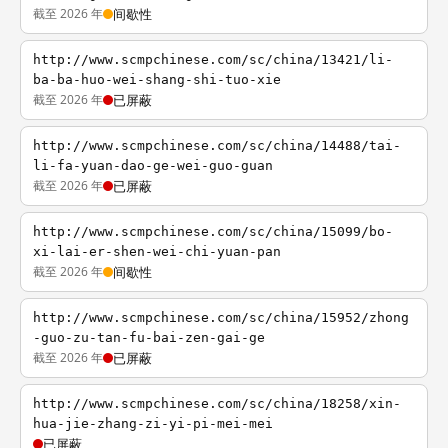
截至 2026 年
间歇性
http://www.scmpchinese.com/sc/china/13421/li-
ba-ba-huo-wei-shang-shi-tuo-xie
截至 2026 年
已屏蔽
http://www.scmpchinese.com/sc/china/14488/tai-
li-fa-yuan-dao-ge-wei-guo-guan
截至 2026 年
已屏蔽
http://www.scmpchinese.com/sc/china/15099/bo-
xi-lai-er-shen-wei-chi-yuan-pan
截至 2026 年
间歇性
http://www.scmpchinese.com/sc/china/15952/zhong
-guo-zu-tan-fu-bai-zen-gai-ge
截至 2026 年
已屏蔽
http://www.scmpchinese.com/sc/china/18258/xin-
hua-jie-zhang-zi-yi-pi-mei-mei
已屏蔽