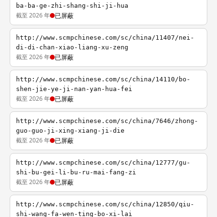
ba-ba-ge-zhi-shang-shi-ji-hua
截至 2026 年
已屏蔽
http://www.scmpchinese.com/sc/china/11407/nei-
di-di-chan-xiao-liang-xu-zeng
截至 2026 年
已屏蔽
http://www.scmpchinese.com/sc/china/14110/bo-
shen-jie-ye-ji-nan-yan-hua-fei
截至 2026 年
已屏蔽
http://www.scmpchinese.com/sc/china/7646/zhong-
guo-guo-ji-xing-xiang-ji-die
截至 2026 年
已屏蔽
http://www.scmpchinese.com/sc/china/12777/gu-
shi-bu-gei-li-bu-ru-mai-fang-zi
截至 2026 年
已屏蔽
http://www.scmpchinese.com/sc/china/12850/qiu-
shi-wang-fa-wen-ting-bo-xi-lai