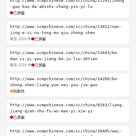
http://www.scmpchinese.com/sc/china/12291/zhong
-guo-kuo-da-absshi-chang-yin-yi-lu
已屏蔽
http://www.scmpchinese.com/sc/china/13012/nan-
jing-e-si-nu-tong-mu-qiu-zhong-shen
截至 2026 年
已屏蔽
http://www.scmpchinese.com/sc/china/13443/ke-
dao-ci-yi-you-jiang-ke-ju-liu-10tian
截至 2026 年
已屏蔽
http://www.scmpchinese.com/sc/china/14260/bo-
zhong-shen-liang-yue-nei-you-jie-guo
间歇性
http://www.scmpchinese.com/sc/china/8163/liang-
jiang-qian-shu-fu-wu-mao-yi-xie-yi
已屏蔽
http://www.scmpchinese.com/sc/china/16405/wai-