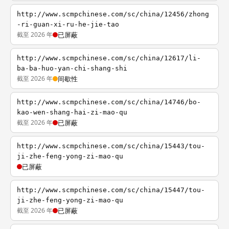
http://www.scmpchinese.com/sc/china/12456/zhong
-ri-guan-xi-ru-he-jie-tao
截至 2026 年
已屏蔽
http://www.scmpchinese.com/sc/china/12617/li-
ba-ba-huo-yan-chi-shang-shi
截至 2026 年
间歇性
http://www.scmpchinese.com/sc/china/14746/bo-
kao-wen-shang-hai-zi-mao-qu
截至 2026 年
已屏蔽
http://www.scmpchinese.com/sc/china/15443/tou-
ji-zhe-feng-yong-zi-mao-qu
已屏蔽
http://www.scmpchinese.com/sc/china/15447/tou-
ji-zhe-feng-yong-zi-mao-qu
截至 2026 年
已屏蔽