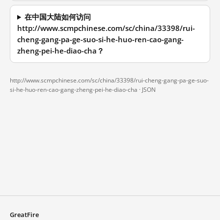
在中国大陆如何访问
http://www.scmpchinese.com/sc/china/33398/rui-
cheng-gang-pa-ge-suo-si-he-huo-ren-cao-gang-
zheng-pei-he-diao-cha？
http://www.scmpchinese.com/sc/china/33398/rui-cheng-gang-pa-ge-suo-
si-he-huo-ren-cao-gang-zheng-pei-he-diao-cha ·
JSON
GreatFire