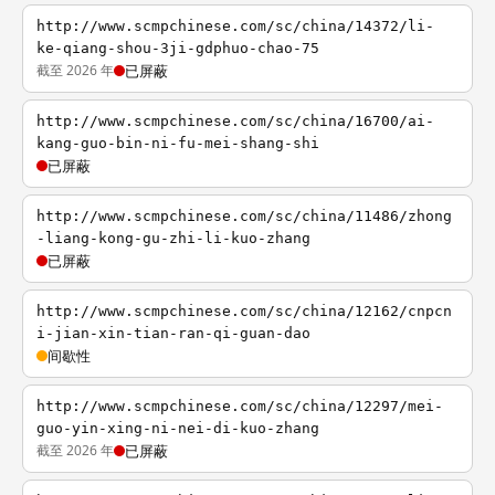
http://www.scmpchinese.com/sc/china/14372/li-
ke-qiang-shou-3ji-gdphuo-chao-75
截至 2026 年
已屏蔽
http://www.scmpchinese.com/sc/china/16700/ai-
kang-guo-bin-ni-fu-mei-shang-shi
已屏蔽
http://www.scmpchinese.com/sc/china/11486/zhong
-liang-kong-gu-zhi-li-kuo-zhang
已屏蔽
http://www.scmpchinese.com/sc/china/12162/cnpcn
i-jian-xin-tian-ran-qi-guan-dao
间歇性
http://www.scmpchinese.com/sc/china/12297/mei-
guo-yin-xing-ni-nei-di-kuo-zhang
截至 2026 年
已屏蔽