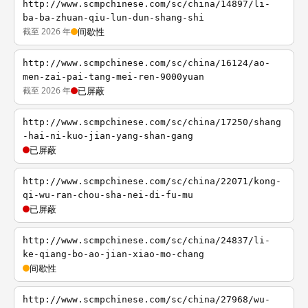
http://www.scmpchinese.com/sc/china/14897/li-
ba-ba-zhuan-qiu-lun-dun-shang-shi
截至 2026 年
间歇性
http://www.scmpchinese.com/sc/china/16124/ao-
men-zai-pai-tang-mei-ren-9000yuan
截至 2026 年
已屏蔽
http://www.scmpchinese.com/sc/china/17250/shang
-hai-ni-kuo-jian-yang-shan-gang
已屏蔽
http://www.scmpchinese.com/sc/china/22071/kong-
qi-wu-ran-chou-sha-nei-di-fu-mu
已屏蔽
http://www.scmpchinese.com/sc/china/24837/li-
ke-qiang-bo-ao-jian-xiao-mo-chang
间歇性
http://www.scmpchinese.com/sc/china/27968/wu-