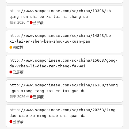
http://www.scmpchinese.com/sc/china/13306/zhi-
qing-ren-shi-bo-xi-lai-ni-shang-su
截至 2026 年
已屏蔽
http://www.scmpchinese.com/sc/china/14843/bo-
xi-lai-er-shen-ben-zhou-wu-xuan-pan
间歇性
http://www.scmpchinese.com/sc/china/15663/gong-
da-vchen-li-diao-ren-zheng-fa-wei
已屏蔽
http://www.scmpchinese.com/sc/china/16388/zhong
-guo-xiang-fang-kai-er-tai-guo-du
截至 2026 年
已屏蔽
http://www.scmpchinese.com/sc/china/20263/ling-
dao-xiao-zu-ming-xiao-shi-quan-da
已屏蔽