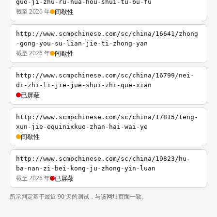
guo-ji-zhu-ru-hua-hou-shui-tu-bu-fu
截至 2026 年
间歇性
http://www.scmpchinese.com/sc/china/16641/zhong
-gong-you-su-lian-jie-ti-zhong-yan
截至 2026 年
间歇性
http://www.scmpchinese.com/sc/china/16799/nei-
di-zhi-li-jie-jue-shui-zhi-que-xian
已屏蔽
http://www.scmpchinese.com/sc/china/17815/teng-
xun-jie-equinixkuo-zhan-hai-wai-ye
间歇性
http://www.scmpchinese.com/sc/china/19823/hu-
ba-nan-zi-bei-kong-ju-zhong-yin-luan
截至 2026 年
已屏蔽
所示判定基于最近 90 天的测试，与该网址页面一致。