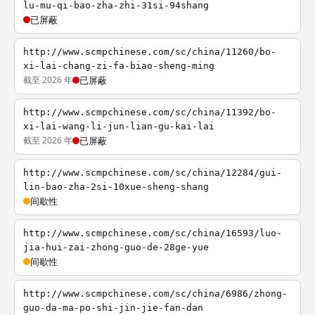
lu-mu-qi-bao-zha-zhi-31si-94shang
已屏蔽
http://www.scmpchinese.com/sc/china/11260/bo-
xi-lai-chang-zi-fa-biao-sheng-ming
截至 2026 年
已屏蔽
http://www.scmpchinese.com/sc/china/11392/bo-
xi-lai-wang-li-jun-lian-gu-kai-lai
截至 2026 年
已屏蔽
http://www.scmpchinese.com/sc/china/12284/gui-
lin-bao-zha-2si-10xue-sheng-shang
间歇性
http://www.scmpchinese.com/sc/china/16593/luo-
jia-hui-zai-zhong-guo-de-28ge-yue
间歇性
http://www.scmpchinese.com/sc/china/6986/zhong-
guo-da-ma-po-shi-jin-jie-fan-dan