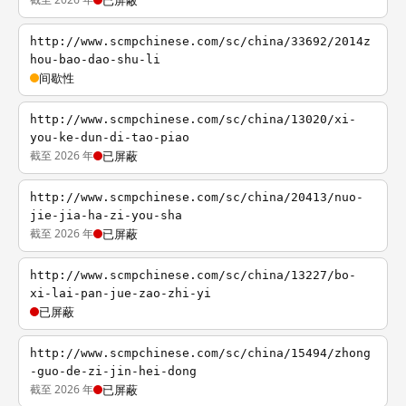
已屏蔽
http://www.scmpchinese.com/sc/china/33692/2014z
hou-bao-dao-shu-li
间歇性
http://www.scmpchinese.com/sc/china/13020/xi-
you-ke-dun-di-tao-piao
截至 2026 年
已屏蔽
http://www.scmpchinese.com/sc/china/20413/nuo-
jie-jia-ha-zi-you-sha
截至 2026 年
已屏蔽
http://www.scmpchinese.com/sc/china/13227/bo-
xi-lai-pan-jue-zao-zhi-yi
已屏蔽
http://www.scmpchinese.com/sc/china/15494/zhong
-guo-de-zi-jin-hei-dong
截至 2026 年
已屏蔽