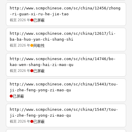
http://www.scmpchinese.com/sc/china/12456/zhong
-ri-guan-xi-ru-he-jie-tao
截至 2026 年
已屏蔽
http://www.scmpchinese.com/sc/china/12617/li-
ba-ba-huo-yan-chi-shang-shi
截至 2026 年
间歇性
http://www.scmpchinese.com/sc/china/14746/bo-
kao-wen-shang-hai-zi-mao-qu
截至 2026 年
已屏蔽
http://www.scmpchinese.com/sc/china/15443/tou-
ji-zhe-feng-yong-zi-mao-qu
已屏蔽
http://www.scmpchinese.com/sc/china/15447/tou-
ji-zhe-feng-yong-zi-mao-qu
截至 2026 年
已屏蔽