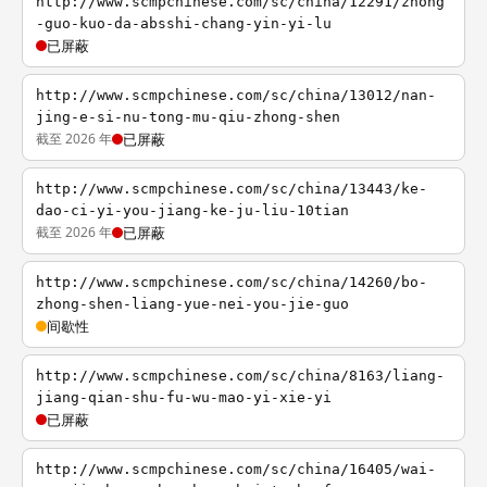
http://www.scmpchinese.com/sc/china/12291/zhong
-guo-kuo-da-absshi-chang-yin-yi-lu
已屏蔽
http://www.scmpchinese.com/sc/china/13012/nan-
jing-e-si-nu-tong-mu-qiu-zhong-shen
截至 2026 年
已屏蔽
http://www.scmpchinese.com/sc/china/13443/ke-
dao-ci-yi-you-jiang-ke-ju-liu-10tian
截至 2026 年
已屏蔽
http://www.scmpchinese.com/sc/china/14260/bo-
zhong-shen-liang-yue-nei-you-jie-guo
间歇性
http://www.scmpchinese.com/sc/china/8163/liang-
jiang-qian-shu-fu-wu-mao-yi-xie-yi
已屏蔽
http://www.scmpchinese.com/sc/china/16405/wai-