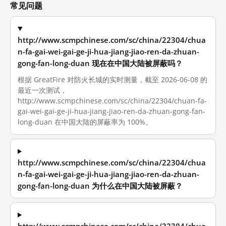
常见问题
http://www.scmpchinese.com/sc/china/22304/chua
n-fa-gai-wei-gai-ge-ji-hua-jiang-jiao-ren-da-zhuan-
gong-fan-long-duan 现在在中国大陆被屏蔽吗？
根据 GreatFire 对防火长城的实时测量，截至 2026-06-08 的
最近一次测试，
http://www.scmpchinese.com/sc/china/22304/chuan-fa-
gai-wei-gai-ge-ji-hua-jiang-jiao-ren-da-zhuan-gong-fan-
long-duan 在中国大陆的屏蔽率为 100%。
http://www.scmpchinese.com/sc/china/22304/chua
n-fa-gai-wei-gai-ge-ji-hua-jiang-jiao-ren-da-zhuan-
gong-fan-long-duan 为什么在中国大陆被屏蔽？