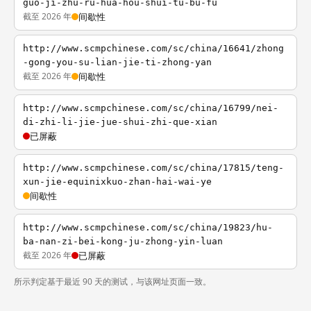
guo-ji-zhu-ru-hua-hou-shui-tu-bu-fu
截至 2026 年
间歇性
http://www.scmpchinese.com/sc/china/16641/zhong
-gong-you-su-lian-jie-ti-zhong-yan
截至 2026 年
间歇性
http://www.scmpchinese.com/sc/china/16799/nei-
di-zhi-li-jie-jue-shui-zhi-que-xian
已屏蔽
http://www.scmpchinese.com/sc/china/17815/teng-
xun-jie-equinixkuo-zhan-hai-wai-ye
间歇性
http://www.scmpchinese.com/sc/china/19823/hu-
ba-nan-zi-bei-kong-ju-zhong-yin-luan
截至 2026 年
已屏蔽
所示判定基于最近 90 天的测试，与该网址页面一致。