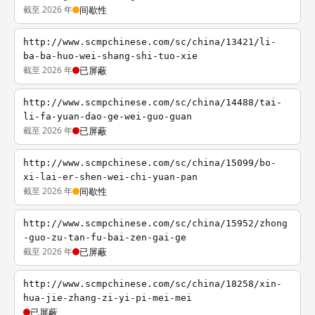
截至 2026 年
间歇性
http://www.scmpchinese.com/sc/china/13421/li-
ba-ba-huo-wei-shang-shi-tuo-xie
截至 2026 年
已屏蔽
http://www.scmpchinese.com/sc/china/14488/tai-
li-fa-yuan-dao-ge-wei-guo-guan
截至 2026 年
已屏蔽
http://www.scmpchinese.com/sc/china/15099/bo-
xi-lai-er-shen-wei-chi-yuan-pan
截至 2026 年
间歇性
http://www.scmpchinese.com/sc/china/15952/zhong
-guo-zu-tan-fu-bai-zen-gai-ge
截至 2026 年
已屏蔽
http://www.scmpchinese.com/sc/china/18258/xin-
hua-jie-zhang-zi-yi-pi-mei-mei
已屏蔽