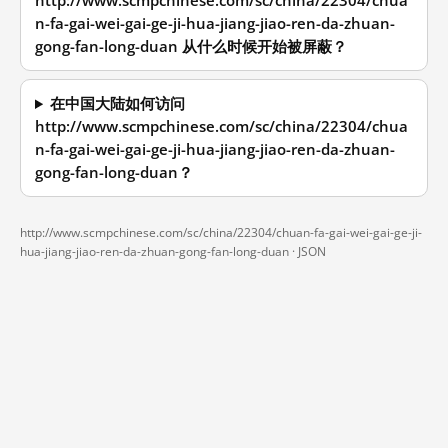
http://www.scmpchinese.com/sc/china/22304/chua
n-fa-gai-wei-gai-ge-ji-hua-jiang-jiao-ren-da-zhuan-
gong-fan-long-duan 从什么时候开始被屏蔽？
在中国大陆如何访问
http://www.scmpchinese.com/sc/china/22304/chua
n-fa-gai-wei-gai-ge-ji-hua-jiang-jiao-ren-da-zhuan-
gong-fan-long-duan？
http://www.scmpchinese.com/sc/china/22304/chuan-fa-gai-wei-gai-ge-ji-
hua-jiang-jiao-ren-da-zhuan-gong-fan-long-duan ·
JSON