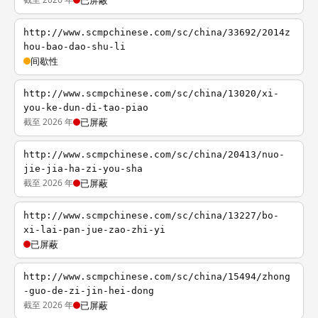
已屏蔽
http://www.scmpchinese.com/sc/china/33692/2014z
hou-bao-dao-shu-li
间歇性
http://www.scmpchinese.com/sc/china/13020/xi-
you-ke-dun-di-tao-piao
截至 2026 年
已屏蔽
http://www.scmpchinese.com/sc/china/20413/nuo-
jie-jia-ha-zi-you-sha
截至 2026 年
已屏蔽
http://www.scmpchinese.com/sc/china/13227/bo-
xi-lai-pan-jue-zao-zhi-yi
已屏蔽
http://www.scmpchinese.com/sc/china/15494/zhong
-guo-de-zi-jin-hei-dong
截至 2026 年
已屏蔽