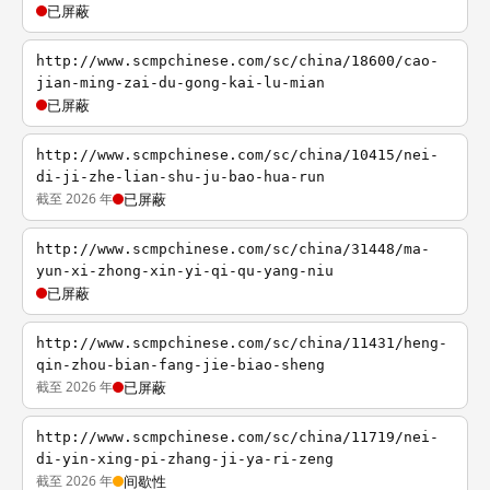
已屏蔽
http://www.scmpchinese.com/sc/china/18600/cao-
jian-ming-zai-du-gong-kai-lu-mian
已屏蔽
http://www.scmpchinese.com/sc/china/10415/nei-
di-ji-zhe-lian-shu-ju-bao-hua-run
截至 2026 年
已屏蔽
http://www.scmpchinese.com/sc/china/31448/ma-
yun-xi-zhong-xin-yi-qi-qu-yang-niu
已屏蔽
http://www.scmpchinese.com/sc/china/11431/heng-
qin-zhou-bian-fang-jie-biao-sheng
截至 2026 年
已屏蔽
http://www.scmpchinese.com/sc/china/11719/nei-
di-yin-xing-pi-zhang-ji-ya-ri-zeng
截至 2026 年
间歇性