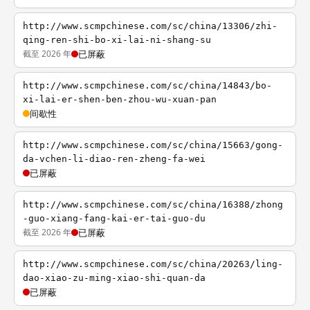
http://www.scmpchinese.com/sc/china/13306/zhi-
qing-ren-shi-bo-xi-lai-ni-shang-su
截至 2026 年
已屏蔽
http://www.scmpchinese.com/sc/china/14843/bo-
xi-lai-er-shen-ben-zhou-wu-xuan-pan
间歇性
http://www.scmpchinese.com/sc/china/15663/gong-
da-vchen-li-diao-ren-zheng-fa-wei
已屏蔽
http://www.scmpchinese.com/sc/china/16388/zhong
-guo-xiang-fang-kai-er-tai-guo-du
截至 2026 年
已屏蔽
http://www.scmpchinese.com/sc/china/20263/ling-
dao-xiao-zu-ming-xiao-shi-quan-da
已屏蔽