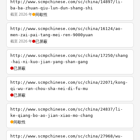
http://www.scmpchinese.com/sc/china/14897/li-
ba-ba-zhuan-qiu-lun-dun-shang-shi
截至 2026 年
间歇性
http://www.scmpchinese.com/sc/china/16124/ao-
men-zai-pai-tang-mei-ren-9000yuan
截至 2026 年
已屏蔽
http://www.scmpchinese.com/sc/china/17250/shang
-hai-ni-kuo-jian-yang-shan-gang
已屏蔽
http://www.scmpchinese.com/sc/china/22071/kong-
qi-wu-ran-chou-sha-nei-di-fu-mu
已屏蔽
http://www.scmpchinese.com/sc/china/24837/li-
ke-qiang-bo-ao-jian-xiao-mo-chang
间歇性
http://www.scmpchinese.com/sc/china/27968/wu-