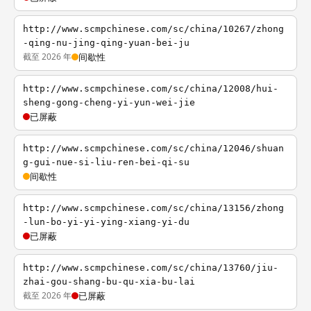
http://www.scmpchinese.com/sc/china/10267/zhong
-qing-nu-jing-qing-yuan-bei-ju
截至 2026 年
间歇性
http://www.scmpchinese.com/sc/china/12008/hui-
sheng-gong-cheng-yi-yun-wei-jie
已屏蔽
http://www.scmpchinese.com/sc/china/12046/shuan
g-gui-nue-si-liu-ren-bei-qi-su
间歇性
http://www.scmpchinese.com/sc/china/13156/zhong
-lun-bo-yi-yi-ying-xiang-yi-du
已屏蔽
http://www.scmpchinese.com/sc/china/13760/jiu-
zhai-gou-shang-bu-qu-xia-bu-lai
截至 2026 年
已屏蔽