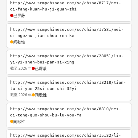
http://www.scmpchinese.com/sc/china/8717/nei-
di-fang-kuan-hu-ji-guan-zhi
已屏蔽
http://www.scmpchinese.com/sc/china/17531/nei-
di-ngozhu-jian-shou-ren-ke
间歇性
http://www.scmpchinese.com/sc/china/28051/liu-
yi-yi-shen-bei-pan-si-xing
截至 2026 年
已屏蔽
http://www.scmpchinese.com/sc/china/13218/tian-
tu-xi-yue-25si-sun-shi-32yi
截至 2026 年
间歇性
http://www.scmpchinese.com/sc/china/6810/nei-
di-tong-guo-shou-bu-lu-you-fa
间歇性
http://www.scmpchinese.com/sc/china/15132/li-