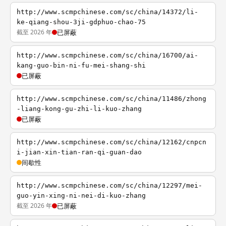
http://www.scmpchinese.com/sc/china/14372/li-
ke-qiang-shou-3ji-gdphuo-chao-75
截至 2026 年
已屏蔽
http://www.scmpchinese.com/sc/china/16700/ai-
kang-guo-bin-ni-fu-mei-shang-shi
已屏蔽
http://www.scmpchinese.com/sc/china/11486/zhong
-liang-kong-gu-zhi-li-kuo-zhang
已屏蔽
http://www.scmpchinese.com/sc/china/12162/cnpcn
i-jian-xin-tian-ran-qi-guan-dao
间歇性
http://www.scmpchinese.com/sc/china/12297/mei-
guo-yin-xing-ni-nei-di-kuo-zhang
截至 2026 年
已屏蔽