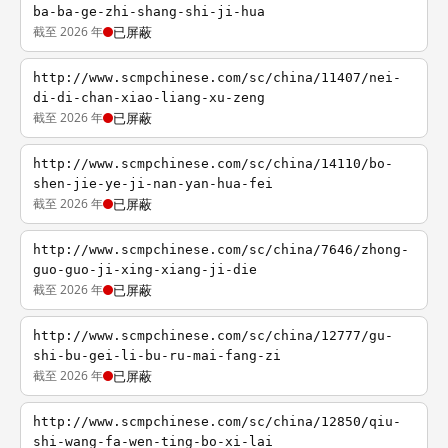
ba-ba-ge-zhi-shang-shi-ji-hua
截至 2026 年
已屏蔽
http://www.scmpchinese.com/sc/china/11407/nei-
di-di-chan-xiao-liang-xu-zeng
截至 2026 年
已屏蔽
http://www.scmpchinese.com/sc/china/14110/bo-
shen-jie-ye-ji-nan-yan-hua-fei
截至 2026 年
已屏蔽
http://www.scmpchinese.com/sc/china/7646/zhong-
guo-guo-ji-xing-xiang-ji-die
截至 2026 年
已屏蔽
http://www.scmpchinese.com/sc/china/12777/gu-
shi-bu-gei-li-bu-ru-mai-fang-zi
截至 2026 年
已屏蔽
http://www.scmpchinese.com/sc/china/12850/qiu-
shi-wang-fa-wen-ting-bo-xi-lai