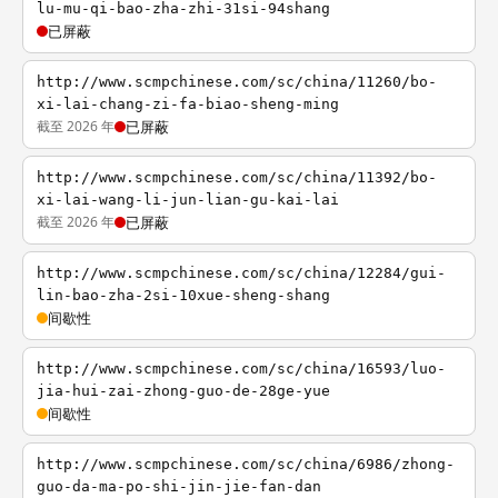
lu-mu-qi-bao-zha-zhi-31si-94shang
已屏蔽
http://www.scmpchinese.com/sc/china/11260/bo-
xi-lai-chang-zi-fa-biao-sheng-ming
截至 2026 年
已屏蔽
http://www.scmpchinese.com/sc/china/11392/bo-
xi-lai-wang-li-jun-lian-gu-kai-lai
截至 2026 年
已屏蔽
http://www.scmpchinese.com/sc/china/12284/gui-
lin-bao-zha-2si-10xue-sheng-shang
间歇性
http://www.scmpchinese.com/sc/china/16593/luo-
jia-hui-zai-zhong-guo-de-28ge-yue
间歇性
http://www.scmpchinese.com/sc/china/6986/zhong-
guo-da-ma-po-shi-jin-jie-fan-dan