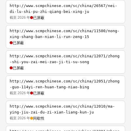
http://www.scmpchinese.com/sc/china/26567/nei-
di-lu-shi-pu-zhi-qiang-bei-xing-ju
截至 2026 年
已屏蔽
http://www.scmpchinese.com/sc/china/11500/nong-
xing-shang-ban-nian-li-run-zeng-15
已屏蔽
http://www.scmpchinese.com/sc/china/12071/zhong
-shi-you-zai-mei-zao-ji-ti-su-song
已屏蔽
http://www.scmpchinese.com/sc/china/12051/zhong
-guo-114yi-ren-huan-tang-niao-bing
截至 2026 年
已屏蔽
http://www.scmpchinese.com/sc/china/12010/ma-
ying-jiu-zai-du-zi-xian-liang-kun-ju
截至 2026 年
间歇性