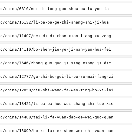
sc/china/6810/nei-di-tong-guo-shou-bu-lu-you-fa
sc/china/15132/li-ba-ba-ge-zhi-shang-shi-ji-hua
sc/china/11407/nei-di-di-chan-xiao-liang-xu-zeng
sc/china/14110/bo-shen-jie-ye-ji-nan-yan-hua-fei
sc/china/7646/zhong-guo-guo-ji-xing-xiang-ji-die
sc/china/12777/gu-shi-bu-gei-li-bu-ru-mai-fang-zi
sc/china/12850/qiu-shi-wang-fa-wen-ting-bo-xi-lai
sc/china/13421/li-ba-ba-huo-wei-shang-shi-tuo-xie
sc/china/14488/tai-li-fa-yuan-dao-ge-wei-guo-guan
sc/china/15099/bo-xi-lai-er-shen-wei-chi-yuan-pan