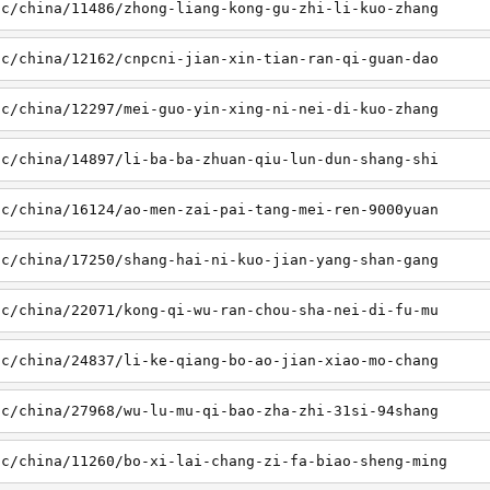
sc/china/11486/zhong-liang-kong-gu-zhi-li-kuo-zhang
sc/china/12162/cnpcni-jian-xin-tian-ran-qi-guan-dao
sc/china/12297/mei-guo-yin-xing-ni-nei-di-kuo-zhang
sc/china/14897/li-ba-ba-zhuan-qiu-lun-dun-shang-shi
sc/china/16124/ao-men-zai-pai-tang-mei-ren-9000yuan
sc/china/17250/shang-hai-ni-kuo-jian-yang-shan-gang
sc/china/22071/kong-qi-wu-ran-chou-sha-nei-di-fu-mu
sc/china/24837/li-ke-qiang-bo-ao-jian-xiao-mo-chang
sc/china/27968/wu-lu-mu-qi-bao-zha-zhi-31si-94shang
sc/china/11260/bo-xi-lai-chang-zi-fa-biao-sheng-ming