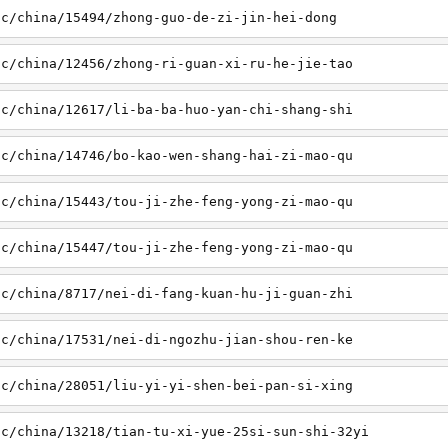
sc/china/15494/zhong-guo-de-zi-jin-hei-dong
sc/china/12456/zhong-ri-guan-xi-ru-he-jie-tao
sc/china/12617/li-ba-ba-huo-yan-chi-shang-shi
sc/china/14746/bo-kao-wen-shang-hai-zi-mao-qu
sc/china/15443/tou-ji-zhe-feng-yong-zi-mao-qu
sc/china/15447/tou-ji-zhe-feng-yong-zi-mao-qu
sc/china/8717/nei-di-fang-kuan-hu-ji-guan-zhi
sc/china/17531/nei-di-ngozhu-jian-shou-ren-ke
sc/china/28051/liu-yi-yi-shen-bei-pan-si-xing
sc/china/13218/tian-tu-xi-yue-25si-sun-shi-32yi