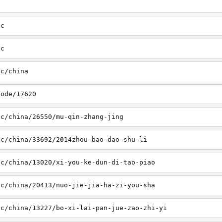
sc
tc
tc/china
node/17620
sc/china/26550/mu-qin-zhang-jing
sc/china/33692/2014zhou-bao-dao-shu-li
sc/china/13020/xi-you-ke-dun-di-tao-piao
sc/china/20413/nuo-jie-jia-ha-zi-you-sha
sc/china/13227/bo-xi-lai-pan-jue-zao-zhi-yi