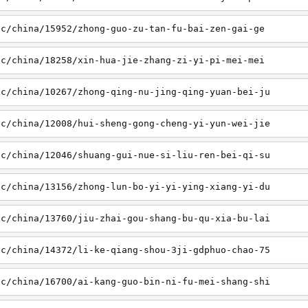
sc/china/15952/zhong-guo-zu-tan-fu-bai-zen-gai-ge
sc/china/18258/xin-hua-jie-zhang-zi-yi-pi-mei-mei
sc/china/10267/zhong-qing-nu-jing-qing-yuan-bei-ju
sc/china/12008/hui-sheng-gong-cheng-yi-yun-wei-jie
sc/china/12046/shuang-gui-nue-si-liu-ren-bei-qi-su
sc/china/13156/zhong-lun-bo-yi-yi-ying-xiang-yi-du
sc/china/13760/jiu-zhai-gou-shang-bu-qu-xia-bu-lai
sc/china/14372/li-ke-qiang-shou-3ji-gdphuo-chao-75
sc/china/16700/ai-kang-guo-bin-ni-fu-mei-shang-shi