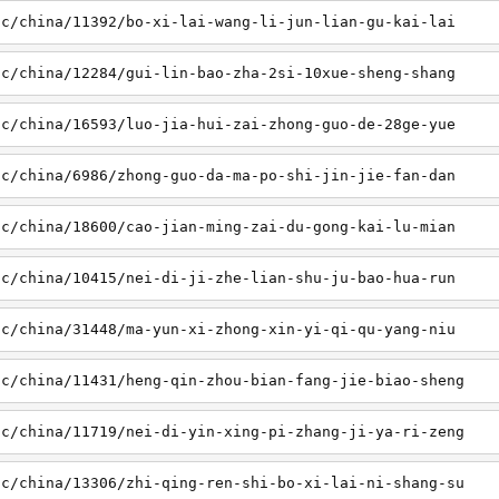
sc/china/11392/bo-xi-lai-wang-li-jun-lian-gu-kai-lai
sc/china/12284/gui-lin-bao-zha-2si-10xue-sheng-shang
sc/china/16593/luo-jia-hui-zai-zhong-guo-de-28ge-yue
sc/china/6986/zhong-guo-da-ma-po-shi-jin-jie-fan-dan
sc/china/18600/cao-jian-ming-zai-du-gong-kai-lu-mian
sc/china/10415/nei-di-ji-zhe-lian-shu-ju-bao-hua-run
sc/china/31448/ma-yun-xi-zhong-xin-yi-qi-qu-yang-niu
sc/china/11431/heng-qin-zhou-bian-fang-jie-biao-sheng
sc/china/11719/nei-di-yin-xing-pi-zhang-ji-ya-ri-zeng
sc/china/13306/zhi-qing-ren-shi-bo-xi-lai-ni-shang-su