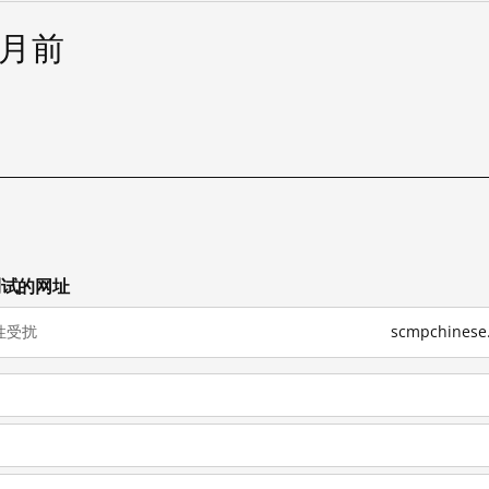
个月前
已测试的网址
性受扰
scmpchine