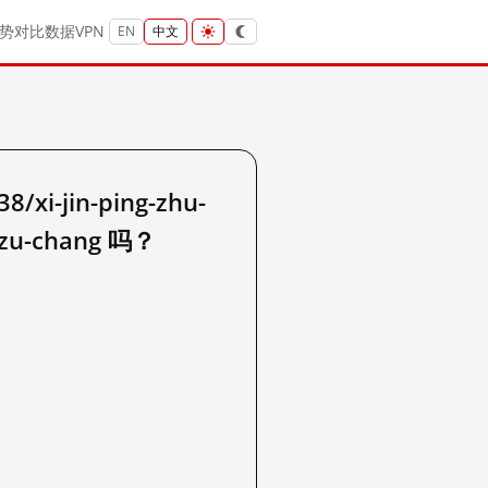
势
对比
数据
VPN
EN
中文
xi-jin-ping-zhu-
fu-zu-chang 吗？