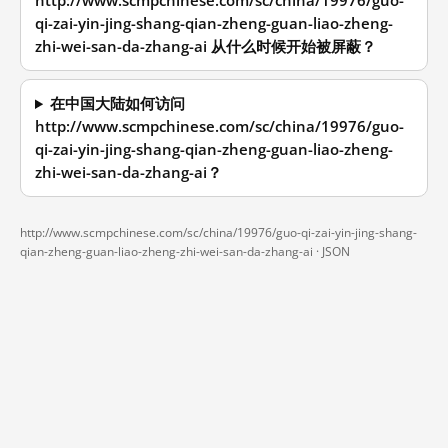
http://www.scmpchinese.com/sc/china/19976/guo-
qi-zai-yin-jing-shang-qian-zheng-guan-liao-zheng-
zhi-wei-san-da-zhang-ai 从什么时候开始被屏蔽？
在中国大陆如何访问
http://www.scmpchinese.com/sc/china/19976/guo-
qi-zai-yin-jing-shang-qian-zheng-guan-liao-zheng-
zhi-wei-san-da-zhang-ai？
http://www.scmpchinese.com/sc/china/19976/guo-qi-zai-yin-jing-shang-
qian-zheng-guan-liao-zheng-zhi-wei-san-da-zhang-ai ·
JSON