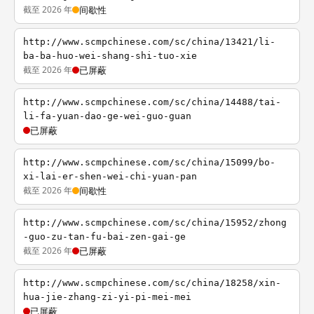
截至 2026 年
间歇性
http://www.scmpchinese.com/sc/china/13421/li-
ba-ba-huo-wei-shang-shi-tuo-xie
截至 2026 年
已屏蔽
http://www.scmpchinese.com/sc/china/14488/tai-
li-fa-yuan-dao-ge-wei-guo-guan
已屏蔽
http://www.scmpchinese.com/sc/china/15099/bo-
xi-lai-er-shen-wei-chi-yuan-pan
截至 2026 年
间歇性
http://www.scmpchinese.com/sc/china/15952/zhong
-guo-zu-tan-fu-bai-zen-gai-ge
截至 2026 年
已屏蔽
http://www.scmpchinese.com/sc/china/18258/xin-
hua-jie-zhang-zi-yi-pi-mei-mei
已屏蔽