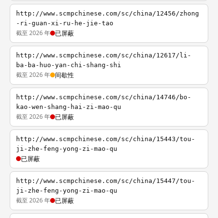
http://www.scmpchinese.com/sc/china/12456/zhong
-ri-guan-xi-ru-he-jie-tao
截至 2026 年
已屏蔽
http://www.scmpchinese.com/sc/china/12617/li-
ba-ba-huo-yan-chi-shang-shi
截至 2026 年
间歇性
http://www.scmpchinese.com/sc/china/14746/bo-
kao-wen-shang-hai-zi-mao-qu
截至 2026 年
已屏蔽
http://www.scmpchinese.com/sc/china/15443/tou-
ji-zhe-feng-yong-zi-mao-qu
已屏蔽
http://www.scmpchinese.com/sc/china/15447/tou-
ji-zhe-feng-yong-zi-mao-qu
截至 2026 年
已屏蔽