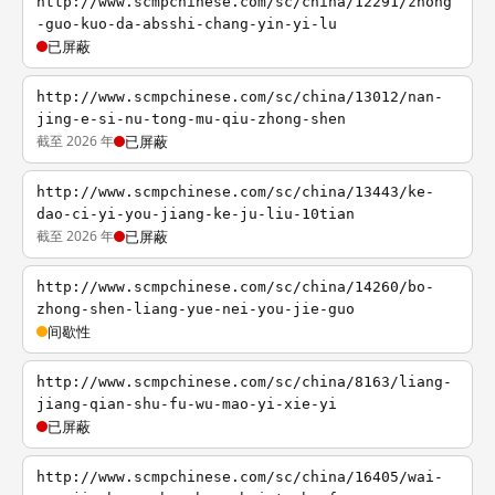
http://www.scmpchinese.com/sc/china/12291/zhong
-guo-kuo-da-absshi-chang-yin-yi-lu
已屏蔽
http://www.scmpchinese.com/sc/china/13012/nan-
jing-e-si-nu-tong-mu-qiu-zhong-shen
截至 2026 年
已屏蔽
http://www.scmpchinese.com/sc/china/13443/ke-
dao-ci-yi-you-jiang-ke-ju-liu-10tian
截至 2026 年
已屏蔽
http://www.scmpchinese.com/sc/china/14260/bo-
zhong-shen-liang-yue-nei-you-jie-guo
间歇性
http://www.scmpchinese.com/sc/china/8163/liang-
jiang-qian-shu-fu-wu-mao-yi-xie-yi
已屏蔽
http://www.scmpchinese.com/sc/china/16405/wai-