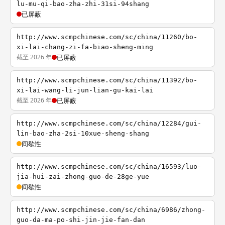
lu-mu-qi-bao-zha-zhi-31si-94shang
已屏蔽
http://www.scmpchinese.com/sc/china/11260/bo-
xi-lai-chang-zi-fa-biao-sheng-ming
截至 2026 年
已屏蔽
http://www.scmpchinese.com/sc/china/11392/bo-
xi-lai-wang-li-jun-lian-gu-kai-lai
截至 2026 年
已屏蔽
http://www.scmpchinese.com/sc/china/12284/gui-
lin-bao-zha-2si-10xue-sheng-shang
间歇性
http://www.scmpchinese.com/sc/china/16593/luo-
jia-hui-zai-zhong-guo-de-28ge-yue
间歇性
http://www.scmpchinese.com/sc/china/6986/zhong-
guo-da-ma-po-shi-jin-jie-fan-dan