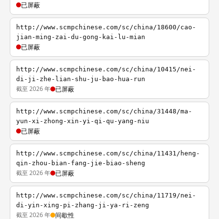
已屏蔽
http://www.scmpchinese.com/sc/china/18600/cao-
jian-ming-zai-du-gong-kai-lu-mian
已屏蔽
http://www.scmpchinese.com/sc/china/10415/nei-
di-ji-zhe-lian-shu-ju-bao-hua-run
截至 2026 年
已屏蔽
http://www.scmpchinese.com/sc/china/31448/ma-
yun-xi-zhong-xin-yi-qi-qu-yang-niu
已屏蔽
http://www.scmpchinese.com/sc/china/11431/heng-
qin-zhou-bian-fang-jie-biao-sheng
截至 2026 年
已屏蔽
http://www.scmpchinese.com/sc/china/11719/nei-
di-yin-xing-pi-zhang-ji-ya-ri-zeng
截至 2026 年
间歇性