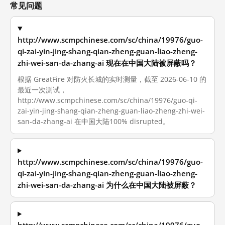
常见问题
http://www.scmpchinese.com/sc/china/19976/guo-
qi-zai-yin-jing-shang-qian-zheng-guan-liao-zheng-
zhi-wei-san-da-zhang-ai 现在在中国大陆被屏蔽吗？
根据 GreatFire 对防火长城的实时测量，截至 2026-06-10 的
最近一次测试，
http://www.scmpchinese.com/sc/china/19976/guo-qi-
zai-yin-jing-shang-qian-zheng-guan-liao-zheng-zhi-wei-
san-da-zhang-ai 在中国大陆100% disrupted。
http://www.scmpchinese.com/sc/china/19976/guo-
qi-zai-yin-jing-shang-qian-zheng-guan-liao-zheng-
zhi-wei-san-da-zhang-ai 为什么在中国大陆被屏蔽？