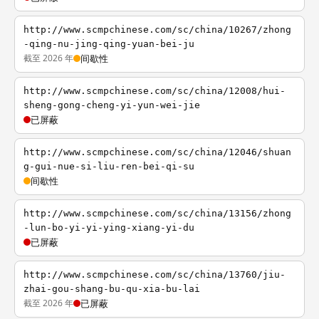
http://www.scmpchinese.com/sc/china/10267/zhong
-qing-nu-jing-qing-yuan-bei-ju
截至 2026 年
间歇性
http://www.scmpchinese.com/sc/china/12008/hui-
sheng-gong-cheng-yi-yun-wei-jie
已屏蔽
http://www.scmpchinese.com/sc/china/12046/shuan
g-gui-nue-si-liu-ren-bei-qi-su
间歇性
http://www.scmpchinese.com/sc/china/13156/zhong
-lun-bo-yi-yi-ying-xiang-yi-du
已屏蔽
http://www.scmpchinese.com/sc/china/13760/jiu-
zhai-gou-shang-bu-qu-xia-bu-lai
截至 2026 年
已屏蔽