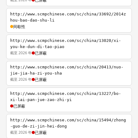
已屏蔽
http://www.scmpchinese.com/sc/china/33692/2014z
hou-bao-dao-shu-li
间歇性
http://www.scmpchinese.com/sc/china/13020/xi-
you-ke-dun-di-tao-piao
截至 2026 年
已屏蔽
http://www.scmpchinese.com/sc/china/20413/nuo-
jie-jia-ha-zi-you-sha
截至 2026 年
已屏蔽
http://www.scmpchinese.com/sc/china/13227/bo-
xi-lai-pan-jue-zao-zhi-yi
已屏蔽
http://www.scmpchinese.com/sc/china/15494/zhong
-guo-de-zi-jin-hei-dong
截至 2026 年
已屏蔽