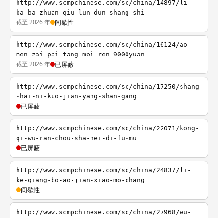
http://www.scmpchinese.com/sc/china/14897/li-
ba-ba-zhuan-qiu-lun-dun-shang-shi
截至 2026 年
间歇性
http://www.scmpchinese.com/sc/china/16124/ao-
men-zai-pai-tang-mei-ren-9000yuan
截至 2026 年
已屏蔽
http://www.scmpchinese.com/sc/china/17250/shang
-hai-ni-kuo-jian-yang-shan-gang
已屏蔽
http://www.scmpchinese.com/sc/china/22071/kong-
qi-wu-ran-chou-sha-nei-di-fu-mu
已屏蔽
http://www.scmpchinese.com/sc/china/24837/li-
ke-qiang-bo-ao-jian-xiao-mo-chang
间歇性
http://www.scmpchinese.com/sc/china/27968/wu-