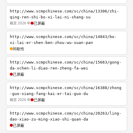
http://www.scmpchinese.com/sc/china/13306/zhi-
qing-ren-shi-bo-xi-lai-ni-shang-su
截至 2026 年
已屏蔽
http://www.scmpchinese.com/sc/china/14843/bo-
xi-lai-er-shen-ben-zhou-wu-xuan-pan
间歇性
http://www.scmpchinese.com/sc/china/15663/gong-
da-vchen-li-diao-ren-zheng-fa-wei
已屏蔽
http://www.scmpchinese.com/sc/china/16388/zhong
-guo-xiang-fang-kai-er-tai-guo-du
截至 2026 年
已屏蔽
http://www.scmpchinese.com/sc/china/20263/ling-
dao-xiao-zu-ming-xiao-shi-quan-da
已屏蔽