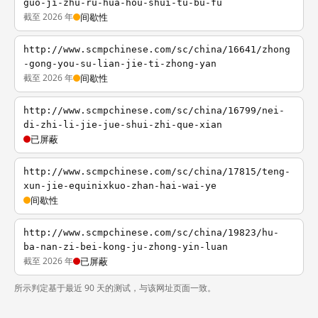
guo-ji-zhu-ru-hua-hou-shui-tu-bu-fu
截至 2026 年
间歇性
http://www.scmpchinese.com/sc/china/16641/zhong
-gong-you-su-lian-jie-ti-zhong-yan
截至 2026 年
间歇性
http://www.scmpchinese.com/sc/china/16799/nei-
di-zhi-li-jie-jue-shui-zhi-que-xian
已屏蔽
http://www.scmpchinese.com/sc/china/17815/teng-
xun-jie-equinixkuo-zhan-hai-wai-ye
间歇性
http://www.scmpchinese.com/sc/china/19823/hu-
ba-nan-zi-bei-kong-ju-zhong-yin-luan
截至 2026 年
已屏蔽
所示判定基于最近 90 天的测试，与该网址页面一致。