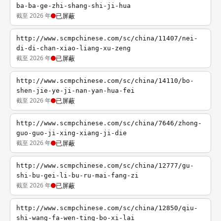
ba-ba-ge-zhi-shang-shi-ji-hua
截至 2026 年
已屏蔽
http://www.scmpchinese.com/sc/china/11407/nei-
di-di-chan-xiao-liang-xu-zeng
截至 2026 年
已屏蔽
http://www.scmpchinese.com/sc/china/14110/bo-
shen-jie-ye-ji-nan-yan-hua-fei
截至 2026 年
已屏蔽
http://www.scmpchinese.com/sc/china/7646/zhong-
guo-guo-ji-xing-xiang-ji-die
截至 2026 年
已屏蔽
http://www.scmpchinese.com/sc/china/12777/gu-
shi-bu-gei-li-bu-ru-mai-fang-zi
截至 2026 年
已屏蔽
http://www.scmpchinese.com/sc/china/12850/qiu-
shi-wang-fa-wen-ting-bo-xi-lai