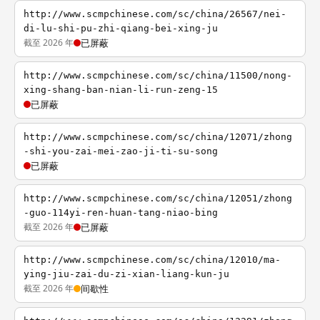
http://www.scmpchinese.com/sc/china/26567/nei-
di-lu-shi-pu-zhi-qiang-bei-xing-ju
截至 2026 年
已屏蔽
http://www.scmpchinese.com/sc/china/11500/nong-
xing-shang-ban-nian-li-run-zeng-15
已屏蔽
http://www.scmpchinese.com/sc/china/12071/zhong
-shi-you-zai-mei-zao-ji-ti-su-song
已屏蔽
http://www.scmpchinese.com/sc/china/12051/zhong
-guo-114yi-ren-huan-tang-niao-bing
截至 2026 年
已屏蔽
http://www.scmpchinese.com/sc/china/12010/ma-
ying-jiu-zai-du-zi-xian-liang-kun-ju
截至 2026 年
间歇性