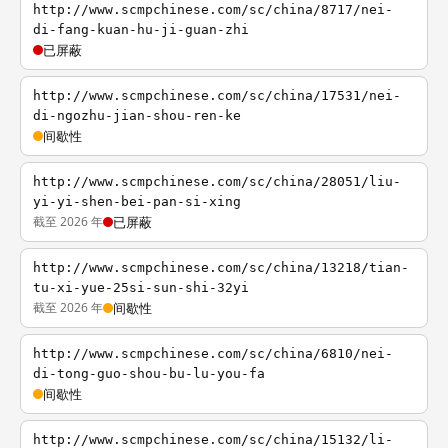
http://www.scmpchinese.com/sc/china/8717/nei-
di-fang-kuan-hu-ji-guan-zhi
已屏蔽
http://www.scmpchinese.com/sc/china/17531/nei-
di-ngozhu-jian-shou-ren-ke
间歇性
http://www.scmpchinese.com/sc/china/28051/liu-
yi-yi-shen-bei-pan-si-xing
截至 2026 年
已屏蔽
http://www.scmpchinese.com/sc/china/13218/tian-
tu-xi-yue-25si-sun-shi-32yi
截至 2026 年
间歇性
http://www.scmpchinese.com/sc/china/6810/nei-
di-tong-guo-shou-bu-lu-you-fa
间歇性
http://www.scmpchinese.com/sc/china/15132/li-