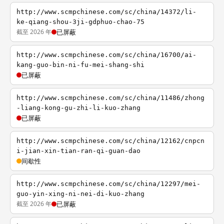
http://www.scmpchinese.com/sc/china/14372/li-
ke-qiang-shou-3ji-gdphuo-chao-75
截至 2026 年
已屏蔽
http://www.scmpchinese.com/sc/china/16700/ai-
kang-guo-bin-ni-fu-mei-shang-shi
已屏蔽
http://www.scmpchinese.com/sc/china/11486/zhong
-liang-kong-gu-zhi-li-kuo-zhang
已屏蔽
http://www.scmpchinese.com/sc/china/12162/cnpcn
i-jian-xin-tian-ran-qi-guan-dao
间歇性
http://www.scmpchinese.com/sc/china/12297/mei-
guo-yin-xing-ni-nei-di-kuo-zhang
截至 2026 年
已屏蔽