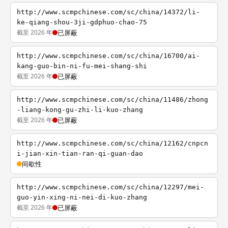
http://www.scmpchinese.com/sc/china/14372/li-
ke-qiang-shou-3ji-gdphuo-chao-75
截至 2026 年
已屏蔽
http://www.scmpchinese.com/sc/china/16700/ai-
kang-guo-bin-ni-fu-mei-shang-shi
截至 2026 年
已屏蔽
http://www.scmpchinese.com/sc/china/11486/zhong
-liang-kong-gu-zhi-li-kuo-zhang
截至 2026 年
已屏蔽
http://www.scmpchinese.com/sc/china/12162/cnpcn
i-jian-xin-tian-ran-qi-guan-dao
间歇性
http://www.scmpchinese.com/sc/china/12297/mei-
guo-yin-xing-ni-nei-di-kuo-zhang
截至 2026 年
已屏蔽