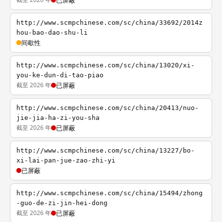
已屏蔽
http://www.scmpchinese.com/sc/china/33692/2014z
hou-bao-dao-shu-li
间歇性
http://www.scmpchinese.com/sc/china/13020/xi-
you-ke-dun-di-tao-piao
截至 2026 年
已屏蔽
http://www.scmpchinese.com/sc/china/20413/nuo-
jie-jia-ha-zi-you-sha
截至 2026 年
已屏蔽
http://www.scmpchinese.com/sc/china/13227/bo-
xi-lai-pan-jue-zao-zhi-yi
已屏蔽
http://www.scmpchinese.com/sc/china/15494/zhong
-guo-de-zi-jin-hei-dong
截至 2026 年
已屏蔽