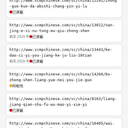
http://www.scmpchinese.com/sc/china/12291/zhong
-guo-kuo-da-absshi-chang-yin-yi-lu
已屏蔽
http://www.scmpchinese.com/sc/china/13012/nan-
jing-e-si-nu-tong-mu-qiu-zhong-shen
截至 2026 年
已屏蔽
http://www.scmpchinese.com/sc/china/13443/ke-
dao-ci-yi-you-jiang-ke-ju-liu-10tian
截至 2026 年
已屏蔽
http://www.scmpchinese.com/sc/china/14260/bo-
zhong-shen-liang-yue-nei-you-jie-guo
间歇性
http://www.scmpchinese.com/sc/china/8163/liang-
jiang-qian-shu-fu-wu-mao-yi-xie-yi
已屏蔽
http://www.scmpchinese.com/sc/china/16405/wai-