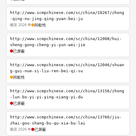
http://www.scmpchinese.com/sc/china/10267/zhong
-qing-nu-jing-qing-yuan-bei-ju
截至 2026 年
间歇性
http://www.scmpchinese.com/sc/china/12008/hui-
sheng-gong-cheng-yi-yun-wei-jie
已屏蔽
http://www.scmpchinese.com/sc/china/12046/shuan
g-gui-nue-si-liu-ren-bei-qi-su
间歇性
http://www.scmpchinese.com/sc/china/13156/zhong
-lun-bo-yi-yi-ying-xiang-yi-du
已屏蔽
http://www.scmpchinese.com/sc/china/13760/jiu-
zhai-gou-shang-bu-qu-xia-bu-lai
截至 2026 年
已屏蔽