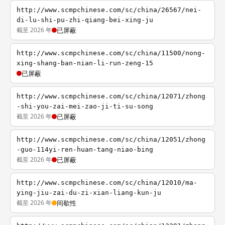
http://www.scmpchinese.com/sc/china/26567/nei-
di-lu-shi-pu-zhi-qiang-bei-xing-ju
截至 2026 年
已屏蔽
http://www.scmpchinese.com/sc/china/11500/nong-
xing-shang-ban-nian-li-run-zeng-15
已屏蔽
http://www.scmpchinese.com/sc/china/12071/zhong
-shi-you-zai-mei-zao-ji-ti-su-song
截至 2026 年
已屏蔽
http://www.scmpchinese.com/sc/china/12051/zhong
-guo-114yi-ren-huan-tang-niao-bing
截至 2026 年
已屏蔽
http://www.scmpchinese.com/sc/china/12010/ma-
ying-jiu-zai-du-zi-xian-liang-kun-ju
截至 2026 年
间歇性