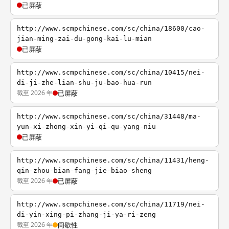
已屏蔽
http://www.scmpchinese.com/sc/china/18600/cao-
jian-ming-zai-du-gong-kai-lu-mian
已屏蔽
http://www.scmpchinese.com/sc/china/10415/nei-
di-ji-zhe-lian-shu-ju-bao-hua-run
截至 2026 年
已屏蔽
http://www.scmpchinese.com/sc/china/31448/ma-
yun-xi-zhong-xin-yi-qi-qu-yang-niu
已屏蔽
http://www.scmpchinese.com/sc/china/11431/heng-
qin-zhou-bian-fang-jie-biao-sheng
截至 2026 年
已屏蔽
http://www.scmpchinese.com/sc/china/11719/nei-
di-yin-xing-pi-zhang-ji-ya-ri-zeng
截至 2026 年
间歇性