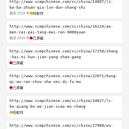
http://www.scmpchinese.com/sc/china/14897/li-
ba-ba-zhuan-qiu-lun-dun-shang-shi
截至 2026 年
间歇性
http://www.scmpchinese.com/sc/china/16124/ao-
men-zai-pai-tang-mei-ren-9000yuan
截至 2026 年
已屏蔽
http://www.scmpchinese.com/sc/china/17250/shang
-hai-ni-kuo-jian-yang-shan-gang
已屏蔽
http://www.scmpchinese.com/sc/china/22071/kong-
qi-wu-ran-chou-sha-nei-di-fu-mu
已屏蔽
http://www.scmpchinese.com/sc/china/24837/li-
ke-qiang-bo-ao-jian-xiao-mo-chang
间歇性
http://www.scmpchinese.com/sc/china/27968/wu-