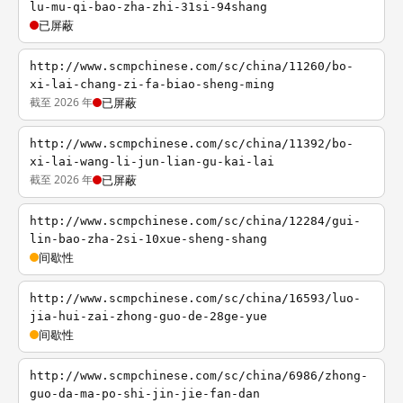
lu-mu-qi-bao-zha-zhi-31si-94shang
已屏蔽
http://www.scmpchinese.com/sc/china/11260/bo-
xi-lai-chang-zi-fa-biao-sheng-ming
截至 2026 年
已屏蔽
http://www.scmpchinese.com/sc/china/11392/bo-
xi-lai-wang-li-jun-lian-gu-kai-lai
截至 2026 年
已屏蔽
http://www.scmpchinese.com/sc/china/12284/gui-
lin-bao-zha-2si-10xue-sheng-shang
间歇性
http://www.scmpchinese.com/sc/china/16593/luo-
jia-hui-zai-zhong-guo-de-28ge-yue
间歇性
http://www.scmpchinese.com/sc/china/6986/zhong-
guo-da-ma-po-shi-jin-jie-fan-dan