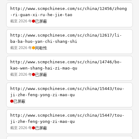
http://www.scmpchinese.com/sc/china/12456/zhong
-ri-guan-xi-ru-he-jie-tao
截至 2026 年
已屏蔽
http://www.scmpchinese.com/sc/china/12617/li-
ba-ba-huo-yan-chi-shang-shi
截至 2026 年
间歇性
http://www.scmpchinese.com/sc/china/14746/bo-
kao-wen-shang-hai-zi-mao-qu
截至 2026 年
已屏蔽
http://www.scmpchinese.com/sc/china/15443/tou-
ji-zhe-feng-yong-zi-mao-qu
已屏蔽
http://www.scmpchinese.com/sc/china/15447/tou-
ji-zhe-feng-yong-zi-mao-qu
截至 2026 年
已屏蔽