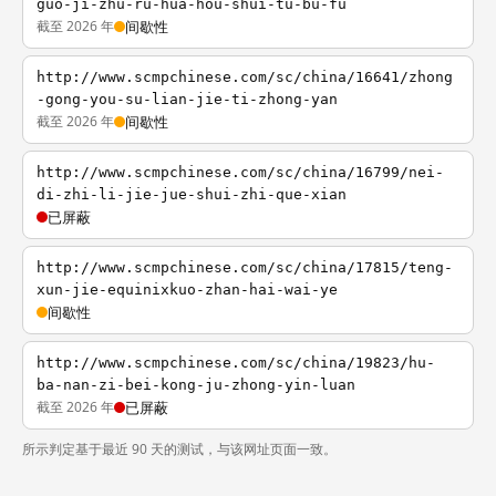
guo-ji-zhu-ru-hua-hou-shui-tu-bu-fu
截至 2026 年
间歇性
http://www.scmpchinese.com/sc/china/16641/zhong
-gong-you-su-lian-jie-ti-zhong-yan
截至 2026 年
间歇性
http://www.scmpchinese.com/sc/china/16799/nei-
di-zhi-li-jie-jue-shui-zhi-que-xian
已屏蔽
http://www.scmpchinese.com/sc/china/17815/teng-
xun-jie-equinixkuo-zhan-hai-wai-ye
间歇性
http://www.scmpchinese.com/sc/china/19823/hu-
ba-nan-zi-bei-kong-ju-zhong-yin-luan
截至 2026 年
已屏蔽
所示判定基于最近 90 天的测试，与该网址页面一致。