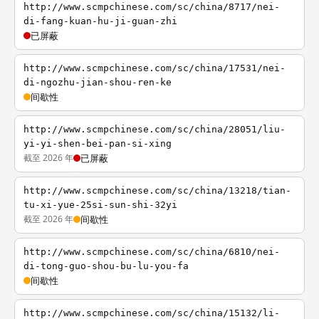
http://www.scmpchinese.com/sc/china/8717/nei-
di-fang-kuan-hu-ji-guan-zhi
已屏蔽
http://www.scmpchinese.com/sc/china/17531/nei-
di-ngozhu-jian-shou-ren-ke
间歇性
http://www.scmpchinese.com/sc/china/28051/liu-
yi-yi-shen-bei-pan-si-xing
截至 2026 年
已屏蔽
http://www.scmpchinese.com/sc/china/13218/tian-
tu-xi-yue-25si-sun-shi-32yi
截至 2026 年
间歇性
http://www.scmpchinese.com/sc/china/6810/nei-
di-tong-guo-shou-bu-lu-you-fa
间歇性
http://www.scmpchinese.com/sc/china/15132/li-