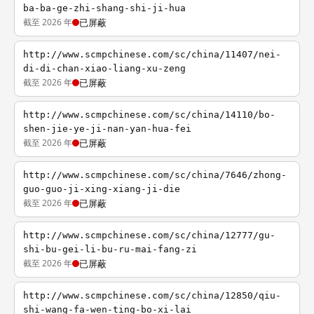
ba-ba-ge-zhi-shang-shi-ji-hua
截至 2026 年
已屏蔽
http://www.scmpchinese.com/sc/china/11407/nei-
di-di-chan-xiao-liang-xu-zeng
截至 2026 年
已屏蔽
http://www.scmpchinese.com/sc/china/14110/bo-
shen-jie-ye-ji-nan-yan-hua-fei
截至 2026 年
已屏蔽
http://www.scmpchinese.com/sc/china/7646/zhong-
guo-guo-ji-xing-xiang-ji-die
截至 2026 年
已屏蔽
http://www.scmpchinese.com/sc/china/12777/gu-
shi-bu-gei-li-bu-ru-mai-fang-zi
截至 2026 年
已屏蔽
http://www.scmpchinese.com/sc/china/12850/qiu-
shi-wang-fa-wen-ting-bo-xi-lai