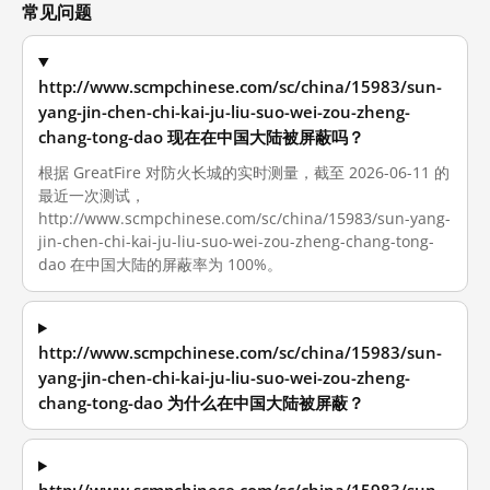
常见问题
http://www.scmpchinese.com/sc/china/15983/sun-
yang-jin-chen-chi-kai-ju-liu-suo-wei-zou-zheng-
chang-tong-dao 现在在中国大陆被屏蔽吗？
根据 GreatFire 对防火长城的实时测量，截至 2026-06-11 的
最近一次测试，
http://www.scmpchinese.com/sc/china/15983/sun-yang-
jin-chen-chi-kai-ju-liu-suo-wei-zou-zheng-chang-tong-
dao 在中国大陆的屏蔽率为 100%。
http://www.scmpchinese.com/sc/china/15983/sun-
yang-jin-chen-chi-kai-ju-liu-suo-wei-zou-zheng-
chang-tong-dao 为什么在中国大陆被屏蔽？