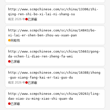
http://www.scmpchinese.com/sc/china/13306/zhi-
qing-ren-shi-bo-xi-lai-ni-shang-su
截至 2026 年
已屏蔽
http://www.scmpchinese.com/sc/china/14843/bo-
xi-lai-er-shen-ben-zhou-wu-xuan-pan
间歇性
http://www.scmpchinese.com/sc/china/15663/gong-
da-vchen-li-diao-ren-zheng-fa-wei
已屏蔽
http://www.scmpchinese.com/sc/china/16388/zhong
-guo-xiang-fang-kai-er-tai-guo-du
截至 2026 年
已屏蔽
http://www.scmpchinese.com/sc/china/20263/ling-
dao-xiao-zu-ming-xiao-shi-quan-da
已屏蔽