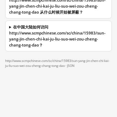
http://www.scmpchinese.com/sc/china/15983/sun-
yang-jin-chen-chi-kai-ju-liu-suo-wei-zou-zheng-
chang-tong-dao 从什么时候开始被屏蔽？
在中国大陆如何访问
http://www.scmpchinese.com/sc/china/15983/sun-
yang-jin-chen-chi-kai-ju-liu-suo-wei-zou-zheng-
chang-tong-dao？
http://www.scmpchinese.com/sc/china/15983/sun-yang-jin-chen-chi-kai-
ju-liu-suo-wei-zou-zheng-chang-tong-dao ·
JSON