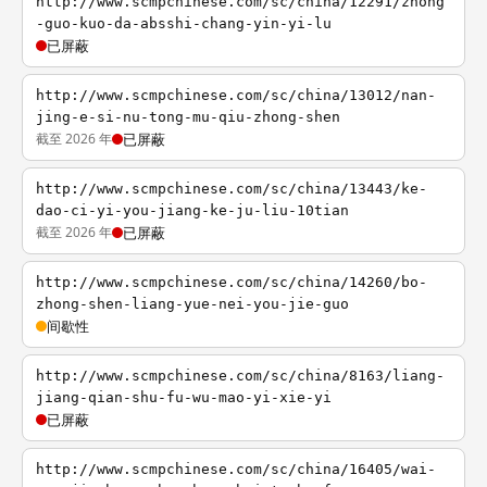
http://www.scmpchinese.com/sc/china/12291/zhong
-guo-kuo-da-absshi-chang-yin-yi-lu
已屏蔽
http://www.scmpchinese.com/sc/china/13012/nan-
jing-e-si-nu-tong-mu-qiu-zhong-shen
截至 2026 年
已屏蔽
http://www.scmpchinese.com/sc/china/13443/ke-
dao-ci-yi-you-jiang-ke-ju-liu-10tian
截至 2026 年
已屏蔽
http://www.scmpchinese.com/sc/china/14260/bo-
zhong-shen-liang-yue-nei-you-jie-guo
间歇性
http://www.scmpchinese.com/sc/china/8163/liang-
jiang-qian-shu-fu-wu-mao-yi-xie-yi
已屏蔽
http://www.scmpchinese.com/sc/china/16405/wai-