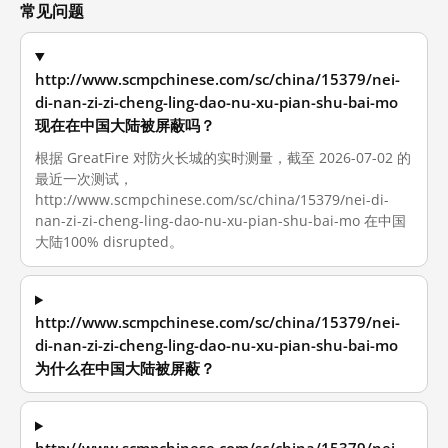
常见问题
http://www.scmpchinese.com/sc/china/15379/nei-
di-nan-zi-zi-cheng-ling-dao-nu-xu-pian-shu-bai-mo
现在在中国大陆被屏蔽吗？
根据 GreatFire 对防火长城的实时测量，截至 2026-07-02 的
最近一次测试，
http://www.scmpchinese.com/sc/china/15379/nei-di-
nan-zi-zi-cheng-ling-dao-nu-xu-pian-shu-bai-mo 在中国
大陆100% disrupted。
http://www.scmpchinese.com/sc/china/15379/nei-
di-nan-zi-zi-cheng-ling-dao-nu-xu-pian-shu-bai-mo
为什么在中国大陆被屏蔽？