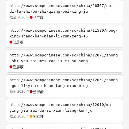
http://www.scmpchinese.com/sc/china/26567/nei-
di-lu-shi-pu-zhi-qiang-bei-xing-ju
截至 2026 年
已屏蔽
http://www.scmpchinese.com/sc/china/11500/nong-
xing-shang-ban-nian-li-run-zeng-15
已屏蔽
http://www.scmpchinese.com/sc/china/12071/zhong
-shi-you-zai-mei-zao-ji-ti-su-song
已屏蔽
http://www.scmpchinese.com/sc/china/12051/zhong
-guo-114yi-ren-huan-tang-niao-bing
截至 2026 年
已屏蔽
http://www.scmpchinese.com/sc/china/12010/ma-
ying-jiu-zai-du-zi-xian-liang-kun-ju
截至 2026 年
间歇性