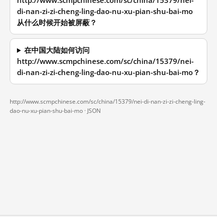
http://www.scmpchinese.com/sc/china/15379/nei-
di-nan-zi-zi-cheng-ling-dao-nu-xu-pian-shu-bai-mo
从什么时候开始被屏蔽？
在中国大陆如何访问
http://www.scmpchinese.com/sc/china/15379/nei-
di-nan-zi-zi-cheng-ling-dao-nu-xu-pian-shu-bai-mo？
http://www.scmpchinese.com/sc/china/15379/nei-di-nan-zi-zi-cheng-ling-
dao-nu-xu-pian-shu-bai-mo ·
JSON