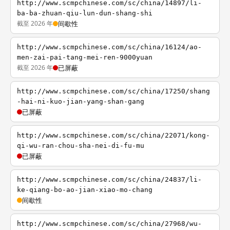
http://www.scmpchinese.com/sc/china/14897/li-
ba-ba-zhuan-qiu-lun-dun-shang-shi
截至 2026 年
间歇性
http://www.scmpchinese.com/sc/china/16124/ao-
men-zai-pai-tang-mei-ren-9000yuan
截至 2026 年
已屏蔽
http://www.scmpchinese.com/sc/china/17250/shang
-hai-ni-kuo-jian-yang-shan-gang
已屏蔽
http://www.scmpchinese.com/sc/china/22071/kong-
qi-wu-ran-chou-sha-nei-di-fu-mu
已屏蔽
http://www.scmpchinese.com/sc/china/24837/li-
ke-qiang-bo-ao-jian-xiao-mo-chang
间歇性
http://www.scmpchinese.com/sc/china/27968/wu-