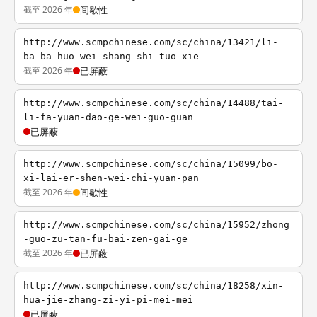
截至 2026 年
间歇性
http://www.scmpchinese.com/sc/china/13421/li-
ba-ba-huo-wei-shang-shi-tuo-xie
截至 2026 年
已屏蔽
http://www.scmpchinese.com/sc/china/14488/tai-
li-fa-yuan-dao-ge-wei-guo-guan
已屏蔽
http://www.scmpchinese.com/sc/china/15099/bo-
xi-lai-er-shen-wei-chi-yuan-pan
截至 2026 年
间歇性
http://www.scmpchinese.com/sc/china/15952/zhong
-guo-zu-tan-fu-bai-zen-gai-ge
截至 2026 年
已屏蔽
http://www.scmpchinese.com/sc/china/18258/xin-
hua-jie-zhang-zi-yi-pi-mei-mei
已屏蔽