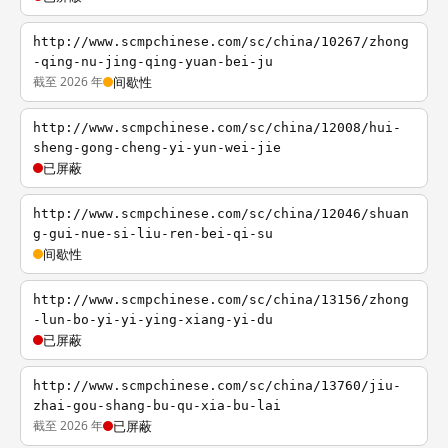
http://www.scmpchinese.com/sc/china/10267/zhong
-qing-nu-jing-qing-yuan-bei-ju
截至 2026 年
间歇性
http://www.scmpchinese.com/sc/china/12008/hui-
sheng-gong-cheng-yi-yun-wei-jie
已屏蔽
http://www.scmpchinese.com/sc/china/12046/shuan
g-gui-nue-si-liu-ren-bei-qi-su
间歇性
http://www.scmpchinese.com/sc/china/13156/zhong
-lun-bo-yi-yi-ying-xiang-yi-du
已屏蔽
http://www.scmpchinese.com/sc/china/13760/jiu-
zhai-gou-shang-bu-qu-xia-bu-lai
截至 2026 年
已屏蔽