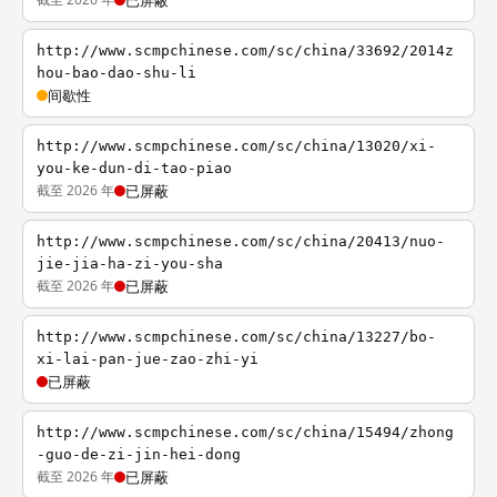
已屏蔽
http://www.scmpchinese.com/sc/china/33692/2014z
hou-bao-dao-shu-li
间歇性
http://www.scmpchinese.com/sc/china/13020/xi-
you-ke-dun-di-tao-piao
截至 2026 年
已屏蔽
http://www.scmpchinese.com/sc/china/20413/nuo-
jie-jia-ha-zi-you-sha
截至 2026 年
已屏蔽
http://www.scmpchinese.com/sc/china/13227/bo-
xi-lai-pan-jue-zao-zhi-yi
已屏蔽
http://www.scmpchinese.com/sc/china/15494/zhong
-guo-de-zi-jin-hei-dong
截至 2026 年
已屏蔽