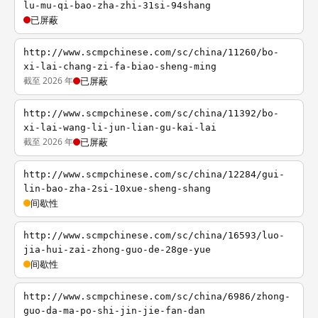
lu-mu-qi-bao-zha-zhi-31si-94shang
已屏蔽
http://www.scmpchinese.com/sc/china/11260/bo-
xi-lai-chang-zi-fa-biao-sheng-ming
截至 2026 年
已屏蔽
http://www.scmpchinese.com/sc/china/11392/bo-
xi-lai-wang-li-jun-lian-gu-kai-lai
截至 2026 年
已屏蔽
http://www.scmpchinese.com/sc/china/12284/gui-
lin-bao-zha-2si-10xue-sheng-shang
间歇性
http://www.scmpchinese.com/sc/china/16593/luo-
jia-hui-zai-zhong-guo-de-28ge-yue
间歇性
http://www.scmpchinese.com/sc/china/6986/zhong-
guo-da-ma-po-shi-jin-jie-fan-dan