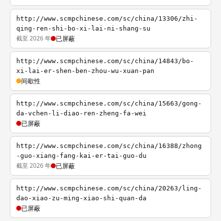
http://www.scmpchinese.com/sc/china/13306/zhi-
qing-ren-shi-bo-xi-lai-ni-shang-su
截至 2026 年
已屏蔽
http://www.scmpchinese.com/sc/china/14843/bo-
xi-lai-er-shen-ben-zhou-wu-xuan-pan
间歇性
http://www.scmpchinese.com/sc/china/15663/gong-
da-vchen-li-diao-ren-zheng-fa-wei
已屏蔽
http://www.scmpchinese.com/sc/china/16388/zhong
-guo-xiang-fang-kai-er-tai-guo-du
截至 2026 年
已屏蔽
http://www.scmpchinese.com/sc/china/20263/ling-
dao-xiao-zu-ming-xiao-shi-quan-da
已屏蔽