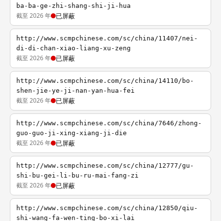
ba-ba-ge-zhi-shang-shi-ji-hua
截至 2026 年
已屏蔽
http://www.scmpchinese.com/sc/china/11407/nei-
di-di-chan-xiao-liang-xu-zeng
截至 2026 年
已屏蔽
http://www.scmpchinese.com/sc/china/14110/bo-
shen-jie-ye-ji-nan-yan-hua-fei
截至 2026 年
已屏蔽
http://www.scmpchinese.com/sc/china/7646/zhong-
guo-guo-ji-xing-xiang-ji-die
截至 2026 年
已屏蔽
http://www.scmpchinese.com/sc/china/12777/gu-
shi-bu-gei-li-bu-ru-mai-fang-zi
截至 2026 年
已屏蔽
http://www.scmpchinese.com/sc/china/12850/qiu-
shi-wang-fa-wen-ting-bo-xi-lai