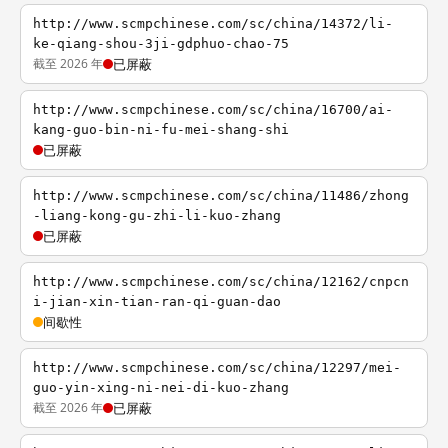
http://www.scmpchinese.com/sc/china/14372/li-
ke-qiang-shou-3ji-gdphuo-chao-75
截至 2026 年
已屏蔽
http://www.scmpchinese.com/sc/china/16700/ai-
kang-guo-bin-ni-fu-mei-shang-shi
已屏蔽
http://www.scmpchinese.com/sc/china/11486/zhong
-liang-kong-gu-zhi-li-kuo-zhang
已屏蔽
http://www.scmpchinese.com/sc/china/12162/cnpcn
i-jian-xin-tian-ran-qi-guan-dao
间歇性
http://www.scmpchinese.com/sc/china/12297/mei-
guo-yin-xing-ni-nei-di-kuo-zhang
截至 2026 年
已屏蔽