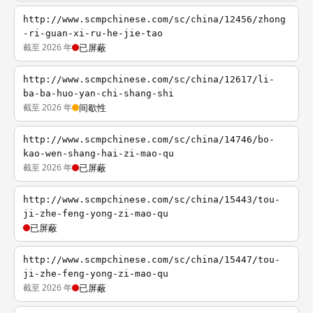
http://www.scmpchinese.com/sc/china/12456/zhong
-ri-guan-xi-ru-he-jie-tao
截至 2026 年
已屏蔽
http://www.scmpchinese.com/sc/china/12617/li-
ba-ba-huo-yan-chi-shang-shi
截至 2026 年
间歇性
http://www.scmpchinese.com/sc/china/14746/bo-
kao-wen-shang-hai-zi-mao-qu
截至 2026 年
已屏蔽
http://www.scmpchinese.com/sc/china/15443/tou-
ji-zhe-feng-yong-zi-mao-qu
已屏蔽
http://www.scmpchinese.com/sc/china/15447/tou-
ji-zhe-feng-yong-zi-mao-qu
截至 2026 年
已屏蔽