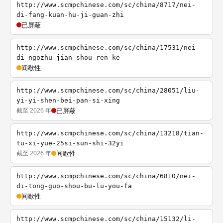
http://www.scmpchinese.com/sc/china/8717/nei-
di-fang-kuan-hu-ji-guan-zhi
已屏蔽
http://www.scmpchinese.com/sc/china/17531/nei-
di-ngozhu-jian-shou-ren-ke
间歇性
http://www.scmpchinese.com/sc/china/28051/liu-
yi-yi-shen-bei-pan-si-xing
截至 2026 年
已屏蔽
http://www.scmpchinese.com/sc/china/13218/tian-
tu-xi-yue-25si-sun-shi-32yi
截至 2026 年
间歇性
http://www.scmpchinese.com/sc/china/6810/nei-
di-tong-guo-shou-bu-lu-you-fa
间歇性
http://www.scmpchinese.com/sc/china/15132/li-