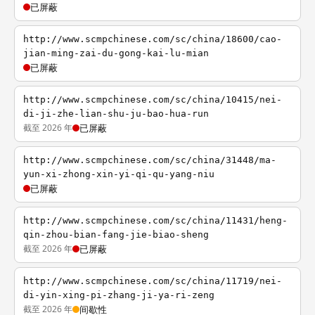
已屏蔽
http://www.scmpchinese.com/sc/china/18600/cao-
jian-ming-zai-du-gong-kai-lu-mian
已屏蔽
http://www.scmpchinese.com/sc/china/10415/nei-
di-ji-zhe-lian-shu-ju-bao-hua-run
截至 2026 年
已屏蔽
http://www.scmpchinese.com/sc/china/31448/ma-
yun-xi-zhong-xin-yi-qi-qu-yang-niu
已屏蔽
http://www.scmpchinese.com/sc/china/11431/heng-
qin-zhou-bian-fang-jie-biao-sheng
截至 2026 年
已屏蔽
http://www.scmpchinese.com/sc/china/11719/nei-
di-yin-xing-pi-zhang-ji-ya-ri-zeng
截至 2026 年
间歇性