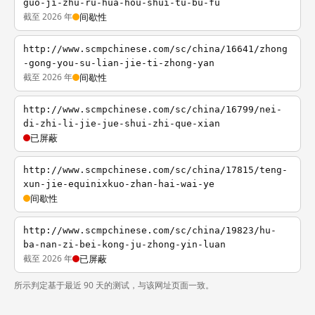
guo-ji-zhu-ru-hua-hou-shui-tu-bu-fu
截至 2026 年
间歇性
http://www.scmpchinese.com/sc/china/16641/zhong
-gong-you-su-lian-jie-ti-zhong-yan
截至 2026 年
间歇性
http://www.scmpchinese.com/sc/china/16799/nei-
di-zhi-li-jie-jue-shui-zhi-que-xian
已屏蔽
http://www.scmpchinese.com/sc/china/17815/teng-
xun-jie-equinixkuo-zhan-hai-wai-ye
间歇性
http://www.scmpchinese.com/sc/china/19823/hu-
ba-nan-zi-bei-kong-ju-zhong-yin-luan
截至 2026 年
已屏蔽
所示判定基于最近 90 天的测试，与该网址页面一致。