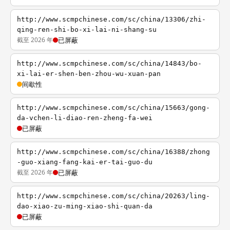
http://www.scmpchinese.com/sc/china/13306/zhi-
qing-ren-shi-bo-xi-lai-ni-shang-su
截至 2026 年
已屏蔽
http://www.scmpchinese.com/sc/china/14843/bo-
xi-lai-er-shen-ben-zhou-wu-xuan-pan
间歇性
http://www.scmpchinese.com/sc/china/15663/gong-
da-vchen-li-diao-ren-zheng-fa-wei
已屏蔽
http://www.scmpchinese.com/sc/china/16388/zhong
-guo-xiang-fang-kai-er-tai-guo-du
截至 2026 年
已屏蔽
http://www.scmpchinese.com/sc/china/20263/ling-
dao-xiao-zu-ming-xiao-shi-quan-da
已屏蔽