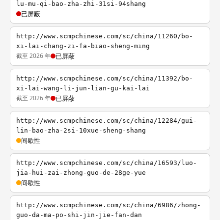
lu-mu-qi-bao-zha-zhi-31si-94shang
已屏蔽
http://www.scmpchinese.com/sc/china/11260/bo-
xi-lai-chang-zi-fa-biao-sheng-ming
截至 2026 年
已屏蔽
http://www.scmpchinese.com/sc/china/11392/bo-
xi-lai-wang-li-jun-lian-gu-kai-lai
截至 2026 年
已屏蔽
http://www.scmpchinese.com/sc/china/12284/gui-
lin-bao-zha-2si-10xue-sheng-shang
间歇性
http://www.scmpchinese.com/sc/china/16593/luo-
jia-hui-zai-zhong-guo-de-28ge-yue
间歇性
http://www.scmpchinese.com/sc/china/6986/zhong-
guo-da-ma-po-shi-jin-jie-fan-dan