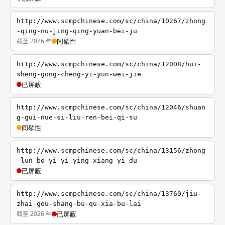
http://www.scmpchinese.com/sc/china/10267/zhong
-qing-nu-jing-qing-yuan-bei-ju
截至 2026 年
间歇性
http://www.scmpchinese.com/sc/china/12008/hui-
sheng-gong-cheng-yi-yun-wei-jie
已屏蔽
http://www.scmpchinese.com/sc/china/12046/shuan
g-gui-nue-si-liu-ren-bei-qi-su
间歇性
http://www.scmpchinese.com/sc/china/13156/zhong
-lun-bo-yi-yi-ying-xiang-yi-du
已屏蔽
http://www.scmpchinese.com/sc/china/13760/jiu-
zhai-gou-shang-bu-qu-xia-bu-lai
截至 2026 年
已屏蔽