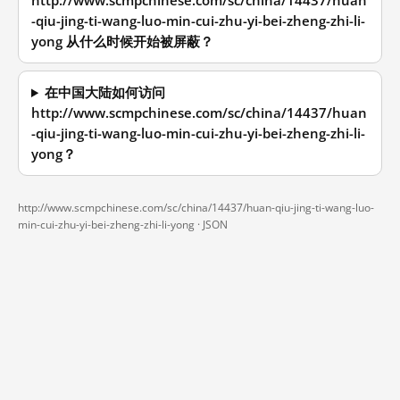
http://www.scmpchinese.com/sc/china/14437/huan
-qiu-jing-ti-wang-luo-min-cui-zhu-yi-bei-zheng-zhi-li-
yong 从什么时候开始被屏蔽？
在中国大陆如何访问
http://www.scmpchinese.com/sc/china/14437/huan
-qiu-jing-ti-wang-luo-min-cui-zhu-yi-bei-zheng-zhi-li-
yong？
http://www.scmpchinese.com/sc/china/14437/huan-qiu-jing-ti-wang-luo-
min-cui-zhu-yi-bei-zheng-zhi-li-yong ·
JSON