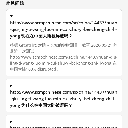
常见问题
http://www.scmpchinese.com/sc/china/14437/huan
-qiu-jing-ti-wang-luo-min-cui-zhu-yi-bei-zheng-zhi-li-
yong 现在在中国大陆被屏蔽吗？
根据 GreatFire 对防火长城的实时测量，截至 2026-05-21 的
最近一次测试，
http://www.scmpchinese.com/sc/china/14437/huan-qiu-
jing-ti-wang-luo-min-cui-zhu-yi-bei-zheng-zhi-li-yong 在
中国大陆100% disrupted。
http://www.scmpchinese.com/sc/china/14437/huan
-qiu-jing-ti-wang-luo-min-cui-zhu-yi-bei-zheng-zhi-li-
yong 为什么在中国大陆被屏蔽？