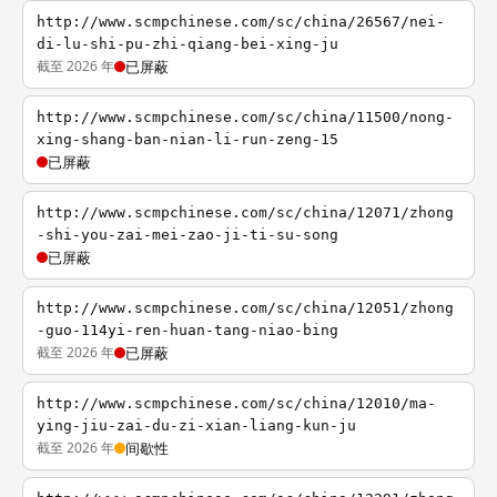
http://www.scmpchinese.com/sc/china/26567/nei-
di-lu-shi-pu-zhi-qiang-bei-xing-ju
截至 2026 年
已屏蔽
http://www.scmpchinese.com/sc/china/11500/nong-
xing-shang-ban-nian-li-run-zeng-15
已屏蔽
http://www.scmpchinese.com/sc/china/12071/zhong
-shi-you-zai-mei-zao-ji-ti-su-song
已屏蔽
http://www.scmpchinese.com/sc/china/12051/zhong
-guo-114yi-ren-huan-tang-niao-bing
截至 2026 年
已屏蔽
http://www.scmpchinese.com/sc/china/12010/ma-
ying-jiu-zai-du-zi-xian-liang-kun-ju
截至 2026 年
间歇性