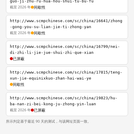
guo-ji-zhu-ru-hua-hou-shui-tu-bu-fu
截至 2026 年
间歇性
http://www.scmpchinese.com/sc/china/16641/zhong
-gong-you-su-lian-jie-ti-zhong-yan
截至 2026 年
间歇性
http://www.scmpchinese.com/sc/china/16799/nei-
di-zhi-li-jie-jue-shui-zhi-que-xian
已屏蔽
http://www.scmpchinese.com/sc/china/17815/teng-
xun-jie-equinixkuo-zhan-hai-wai-ye
间歇性
http://www.scmpchinese.com/sc/china/19823/hu-
ba-nan-zi-bei-kong-ju-zhong-yin-luan
截至 2026 年
已屏蔽
所示判定基于最近 90 天的测试，与该网址页面一致。