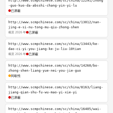
http://www.scmpchinese.com/sc/china/12291/zhong
-guo-kuo-da-absshi-chang-yin-yi-lu
已屏蔽
http://www.scmpchinese.com/sc/china/13012/nan-
jing-e-si-nu-tong-mu-qiu-zhong-shen
截至 2026 年
已屏蔽
http://www.scmpchinese.com/sc/china/13443/ke-
dao-ci-yi-you-jiang-ke-ju-liu-10tian
截至 2026 年
已屏蔽
http://www.scmpchinese.com/sc/china/14260/bo-
zhong-shen-liang-yue-nei-you-jie-guo
间歇性
http://www.scmpchinese.com/sc/china/8163/liang-
jiang-qian-shu-fu-wu-mao-yi-xie-yi
已屏蔽
http://www.scmpchinese.com/sc/china/16405/wai-