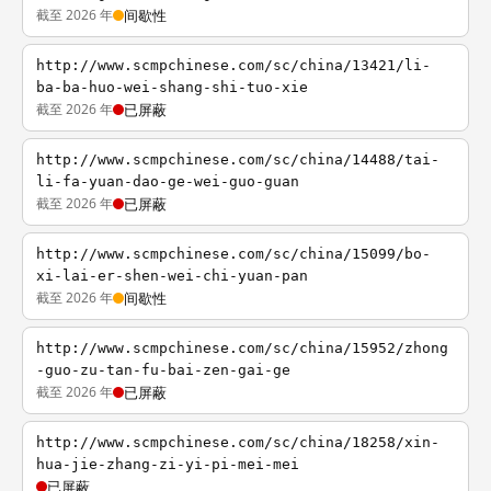
截至 2026 年
间歇性
http://www.scmpchinese.com/sc/china/13421/li-
ba-ba-huo-wei-shang-shi-tuo-xie
截至 2026 年
已屏蔽
http://www.scmpchinese.com/sc/china/14488/tai-
li-fa-yuan-dao-ge-wei-guo-guan
截至 2026 年
已屏蔽
http://www.scmpchinese.com/sc/china/15099/bo-
xi-lai-er-shen-wei-chi-yuan-pan
截至 2026 年
间歇性
http://www.scmpchinese.com/sc/china/15952/zhong
-guo-zu-tan-fu-bai-zen-gai-ge
截至 2026 年
已屏蔽
http://www.scmpchinese.com/sc/china/18258/xin-
hua-jie-zhang-zi-yi-pi-mei-mei
已屏蔽