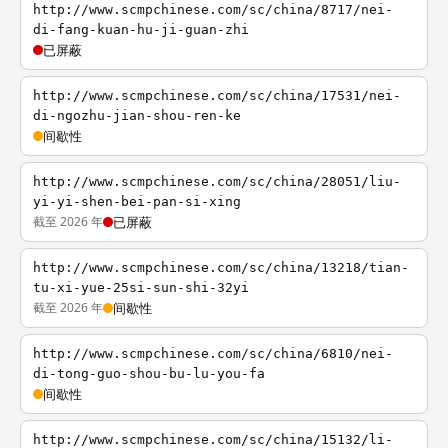
http://www.scmpchinese.com/sc/china/8717/nei-
di-fang-kuan-hu-ji-guan-zhi
已屏蔽
http://www.scmpchinese.com/sc/china/17531/nei-
di-ngozhu-jian-shou-ren-ke
间歇性
http://www.scmpchinese.com/sc/china/28051/liu-
yi-yi-shen-bei-pan-si-xing
截至 2026 年
已屏蔽
http://www.scmpchinese.com/sc/china/13218/tian-
tu-xi-yue-25si-sun-shi-32yi
截至 2026 年
间歇性
http://www.scmpchinese.com/sc/china/6810/nei-
di-tong-guo-shou-bu-lu-you-fa
间歇性
http://www.scmpchinese.com/sc/china/15132/li-