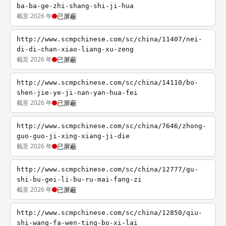
ba-ba-ge-zhi-shang-shi-ji-hua
截至 2026 年
已屏蔽
http://www.scmpchinese.com/sc/china/11407/nei-
di-di-chan-xiao-liang-xu-zeng
截至 2026 年
已屏蔽
http://www.scmpchinese.com/sc/china/14110/bo-
shen-jie-ye-ji-nan-yan-hua-fei
截至 2026 年
已屏蔽
http://www.scmpchinese.com/sc/china/7646/zhong-
guo-guo-ji-xing-xiang-ji-die
截至 2026 年
已屏蔽
http://www.scmpchinese.com/sc/china/12777/gu-
shi-bu-gei-li-bu-ru-mai-fang-zi
截至 2026 年
已屏蔽
http://www.scmpchinese.com/sc/china/12850/qiu-
shi-wang-fa-wen-ting-bo-xi-lai