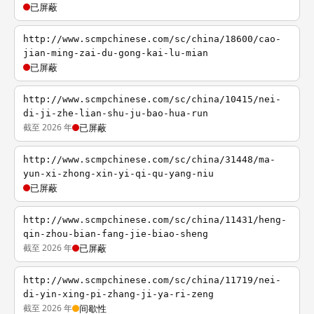
已屏蔽
http://www.scmpchinese.com/sc/china/18600/cao-
jian-ming-zai-du-gong-kai-lu-mian
已屏蔽
http://www.scmpchinese.com/sc/china/10415/nei-
di-ji-zhe-lian-shu-ju-bao-hua-run
截至 2026 年
已屏蔽
http://www.scmpchinese.com/sc/china/31448/ma-
yun-xi-zhong-xin-yi-qi-qu-yang-niu
已屏蔽
http://www.scmpchinese.com/sc/china/11431/heng-
qin-zhou-bian-fang-jie-biao-sheng
截至 2026 年
已屏蔽
http://www.scmpchinese.com/sc/china/11719/nei-
di-yin-xing-pi-zhang-ji-ya-ri-zeng
截至 2026 年
间歇性