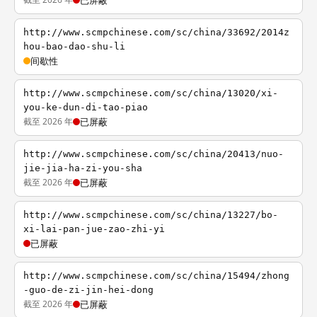
已屏蔽
http://www.scmpchinese.com/sc/china/33692/2014z
hou-bao-dao-shu-li
间歇性
http://www.scmpchinese.com/sc/china/13020/xi-
you-ke-dun-di-tao-piao
截至 2026 年
已屏蔽
http://www.scmpchinese.com/sc/china/20413/nuo-
jie-jia-ha-zi-you-sha
截至 2026 年
已屏蔽
http://www.scmpchinese.com/sc/china/13227/bo-
xi-lai-pan-jue-zao-zhi-yi
已屏蔽
http://www.scmpchinese.com/sc/china/15494/zhong
-guo-de-zi-jin-hei-dong
截至 2026 年
已屏蔽