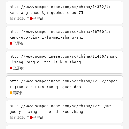
http://www.scmpchinese.com/sc/china/14372/li-
ke-qiang-shou-3ji-gdphuo-chao-75
截至 2026 年
已屏蔽
http://www.scmpchinese.com/sc/china/16700/ai-
kang-guo-bin-ni-fu-mei-shang-shi
已屏蔽
http://www.scmpchinese.com/sc/china/11486/zhong
-liang-kong-gu-zhi-li-kuo-zhang
已屏蔽
http://www.scmpchinese.com/sc/china/12162/cnpcn
i-jian-xin-tian-ran-qi-guan-dao
间歇性
http://www.scmpchinese.com/sc/china/12297/mei-
guo-yin-xing-ni-nei-di-kuo-zhang
截至 2026 年
已屏蔽