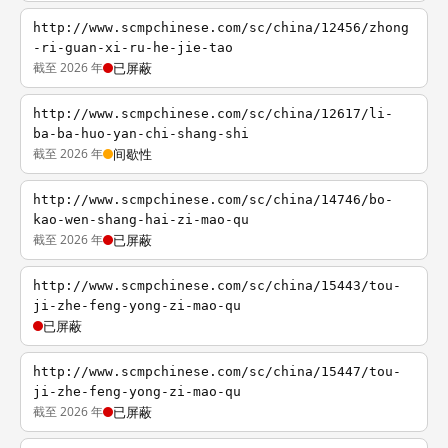
http://www.scmpchinese.com/sc/china/12456/zhong
-ri-guan-xi-ru-he-jie-tao
截至 2026 年
已屏蔽
http://www.scmpchinese.com/sc/china/12617/li-
ba-ba-huo-yan-chi-shang-shi
截至 2026 年
间歇性
http://www.scmpchinese.com/sc/china/14746/bo-
kao-wen-shang-hai-zi-mao-qu
截至 2026 年
已屏蔽
http://www.scmpchinese.com/sc/china/15443/tou-
ji-zhe-feng-yong-zi-mao-qu
已屏蔽
http://www.scmpchinese.com/sc/china/15447/tou-
ji-zhe-feng-yong-zi-mao-qu
截至 2026 年
已屏蔽