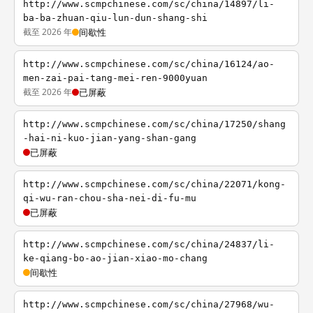
http://www.scmpchinese.com/sc/china/14897/li-
ba-ba-zhuan-qiu-lun-dun-shang-shi
截至 2026 年
间歇性
http://www.scmpchinese.com/sc/china/16124/ao-
men-zai-pai-tang-mei-ren-9000yuan
截至 2026 年
已屏蔽
http://www.scmpchinese.com/sc/china/17250/shang
-hai-ni-kuo-jian-yang-shan-gang
已屏蔽
http://www.scmpchinese.com/sc/china/22071/kong-
qi-wu-ran-chou-sha-nei-di-fu-mu
已屏蔽
http://www.scmpchinese.com/sc/china/24837/li-
ke-qiang-bo-ao-jian-xiao-mo-chang
间歇性
http://www.scmpchinese.com/sc/china/27968/wu-