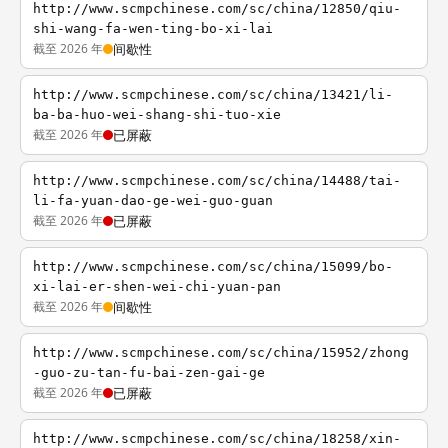
http://www.scmpchinese.com/sc/china/12850/qiu-
shi-wang-fa-wen-ting-bo-xi-lai
截至 2026 年
间歇性
http://www.scmpchinese.com/sc/china/13421/li-
ba-ba-huo-wei-shang-shi-tuo-xie
截至 2026 年
已屏蔽
http://www.scmpchinese.com/sc/china/14488/tai-
li-fa-yuan-dao-ge-wei-guo-guan
截至 2026 年
已屏蔽
http://www.scmpchinese.com/sc/china/15099/bo-
xi-lai-er-shen-wei-chi-yuan-pan
截至 2026 年
间歇性
http://www.scmpchinese.com/sc/china/15952/zhong
-guo-zu-tan-fu-bai-zen-gai-ge
截至 2026 年
已屏蔽
http://www.scmpchinese.com/sc/china/18258/xin-