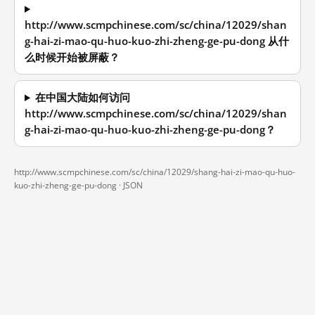
http://www.scmpchinese.com/sc/china/12029/shan
g-hai-zi-mao-qu-huo-kuo-zhi-zheng-ge-pu-dong 从什
么时候开始被屏蔽？
在中国大陆如何访问
http://www.scmpchinese.com/sc/china/12029/shan
g-hai-zi-mao-qu-huo-kuo-zhi-zheng-ge-pu-dong？
http://www.scmpchinese.com/sc/china/12029/shang-hai-zi-mao-qu-huo-
kuo-zhi-zheng-ge-pu-dong ·
JSON