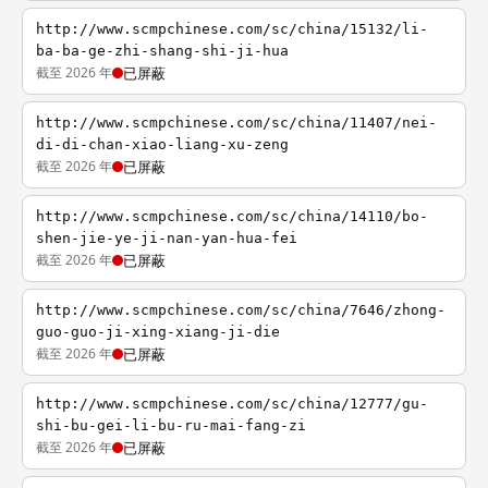
http://www.scmpchinese.com/sc/china/15132/li-
ba-ba-ge-zhi-shang-shi-ji-hua
截至 2026 年
已屏蔽
http://www.scmpchinese.com/sc/china/11407/nei-
di-di-chan-xiao-liang-xu-zeng
截至 2026 年
已屏蔽
http://www.scmpchinese.com/sc/china/14110/bo-
shen-jie-ye-ji-nan-yan-hua-fei
截至 2026 年
已屏蔽
http://www.scmpchinese.com/sc/china/7646/zhong-
guo-guo-ji-xing-xiang-ji-die
截至 2026 年
已屏蔽
http://www.scmpchinese.com/sc/china/12777/gu-
shi-bu-gei-li-bu-ru-mai-fang-zi
截至 2026 年
已屏蔽