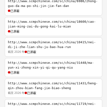
http://www.scmpchinese.com/sc/china/6986/zhong-
guo-da-ma-po-shi-jin-jie-fan-dan
已屏蔽
http://www.scmpchinese.com/sc/china/18600/cao-
jian-ming-zai-du-gong-kai-lu-mian
已屏蔽
http://www.scmpchinese.com/sc/china/10415/nei-
di-ji-zhe-lian-shu-ju-bao-hua-run
截至 2026 年
已屏蔽
http://www.scmpchinese.com/sc/china/31448/ma-
yun-xi-zhong-xin-yi-qi-qu-yang-niu
已屏蔽
http://www.scmpchinese.com/sc/china/11431/heng-
qin-zhou-bian-fang-jie-biao-sheng
截至 2026 年
已屏蔽
http://www.scmpchinese.com/sc/china/11719/nei-