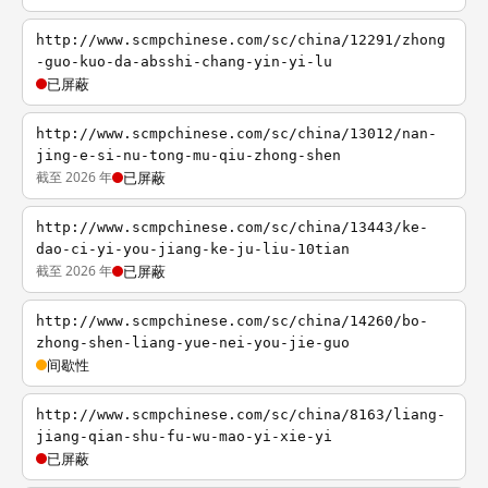
http://www.scmpchinese.com/sc/china/12291/zhong
-guo-kuo-da-absshi-chang-yin-yi-lu
已屏蔽
http://www.scmpchinese.com/sc/china/13012/nan-
jing-e-si-nu-tong-mu-qiu-zhong-shen
截至 2026 年
已屏蔽
http://www.scmpchinese.com/sc/china/13443/ke-
dao-ci-yi-you-jiang-ke-ju-liu-10tian
截至 2026 年
已屏蔽
http://www.scmpchinese.com/sc/china/14260/bo-
zhong-shen-liang-yue-nei-you-jie-guo
间歇性
http://www.scmpchinese.com/sc/china/8163/liang-
jiang-qian-shu-fu-wu-mao-yi-xie-yi
已屏蔽