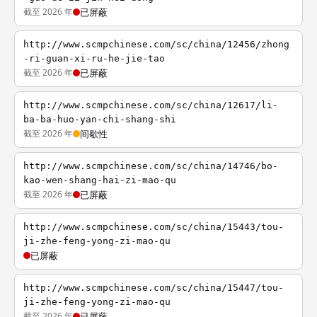
截至 2026 年
已屏蔽
http://www.scmpchinese.com/sc/china/12456/zhong
-ri-guan-xi-ru-he-jie-tao
截至 2026 年
已屏蔽
http://www.scmpchinese.com/sc/china/12617/li-
ba-ba-huo-yan-chi-shang-shi
截至 2026 年
间歇性
http://www.scmpchinese.com/sc/china/14746/bo-
kao-wen-shang-hai-zi-mao-qu
截至 2026 年
已屏蔽
http://www.scmpchinese.com/sc/china/15443/tou-
ji-zhe-feng-yong-zi-mao-qu
已屏蔽
http://www.scmpchinese.com/sc/china/15447/tou-
ji-zhe-feng-yong-zi-mao-qu
截至 2026 年
已屏蔽