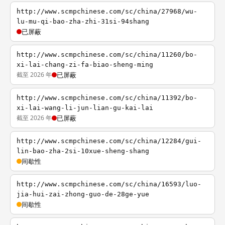
http://www.scmpchinese.com/sc/china/27968/wu-
lu-mu-qi-bao-zha-zhi-31si-94shang
已屏蔽
http://www.scmpchinese.com/sc/china/11260/bo-
xi-lai-chang-zi-fa-biao-sheng-ming
截至 2026 年
已屏蔽
http://www.scmpchinese.com/sc/china/11392/bo-
xi-lai-wang-li-jun-lian-gu-kai-lai
截至 2026 年
已屏蔽
http://www.scmpchinese.com/sc/china/12284/gui-
lin-bao-zha-2si-10xue-sheng-shang
间歇性
http://www.scmpchinese.com/sc/china/16593/luo-
jia-hui-zai-zhong-guo-de-28ge-yue
间歇性