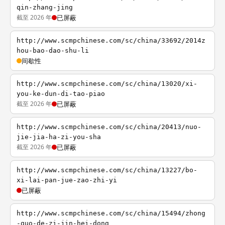
qin-zhang-jing
截至 2026 年
已屏蔽
http://www.scmpchinese.com/sc/china/33692/2014z
hou-bao-dao-shu-li
间歇性
http://www.scmpchinese.com/sc/china/13020/xi-
you-ke-dun-di-tao-piao
截至 2026 年
已屏蔽
http://www.scmpchinese.com/sc/china/20413/nuo-
jie-jia-ha-zi-you-sha
截至 2026 年
已屏蔽
http://www.scmpchinese.com/sc/china/13227/bo-
xi-lai-pan-jue-zao-zhi-yi
已屏蔽
http://www.scmpchinese.com/sc/china/15494/zhong
-guo-de-zi-jin-hei-dong