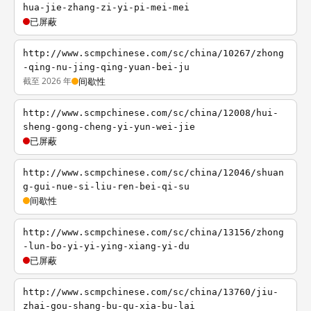
hua-jie-zhang-zi-yi-pi-mei-mei
已屏蔽
http://www.scmpchinese.com/sc/china/10267/zhong
-qing-nu-jing-qing-yuan-bei-ju
截至 2026 年
间歇性
http://www.scmpchinese.com/sc/china/12008/hui-
sheng-gong-cheng-yi-yun-wei-jie
已屏蔽
http://www.scmpchinese.com/sc/china/12046/shuan
g-gui-nue-si-liu-ren-bei-qi-su
间歇性
http://www.scmpchinese.com/sc/china/13156/zhong
-lun-bo-yi-yi-ying-xiang-yi-du
已屏蔽
http://www.scmpchinese.com/sc/china/13760/jiu-
zhai-gou-shang-bu-qu-xia-bu-lai