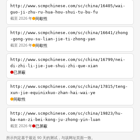
http://www.scmpchinese.com/sc/china/16405/wai-
guo-ji-zhu-ru-hua-hou-shui-tu-bu-fu
截至 2026 年
间歇性
http://www.scmpchinese.com/sc/china/16641/zhong
-gong-you-su-lian-jie-ti-zhong-yan
截至 2026 年
间歇性
http://www.scmpchinese.com/sc/china/16799/nei-
di-zhi-li-jie-jue-shui-zhi-que-xian
已屏蔽
http://www.scmpchinese.com/sc/china/17815/teng-
xun-jie-equinixkuo-zhan-hai-wai-ye
间歇性
http://www.scmpchinese.com/sc/china/19823/hu-
ba-nan-zi-bei-kong-ju-zhong-yin-luan
截至 2026 年
已屏蔽
所示判定基于最近 90 天的测试，与该网址页面一致。