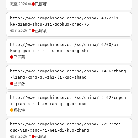
截至 2026 年
已屏蔽
http://www.scmpchinese.com/sc/china/14372/li-
ke-qiang-shou-3ji-gdphuo-chao-75
截至 2026 年
已屏蔽
http://www.scmpchinese.com/sc/china/16700/ai-
kang-guo-bin-ni-fu-mei-shang-shi
已屏蔽
http://www.scmpchinese.com/sc/china/11486/zhong
-liang-kong-gu-zhi-li-kuo-zhang
已屏蔽
http://www.scmpchinese.com/sc/china/12162/cnpcn
i-jian-xin-tian-ran-qi-guan-dao
间歇性
http://www.scmpchinese.com/sc/china/12297/mei-
guo-yin-xing-ni-nei-di-kuo-zhang
截至 2026 年
已屏蔽