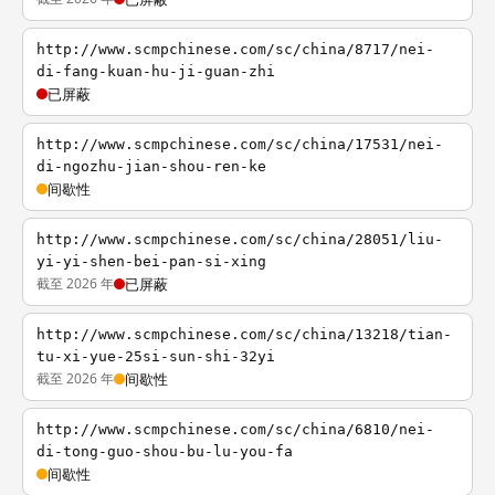
http://www.scmpchinese.com/sc/china/8717/nei-
di-fang-kuan-hu-ji-guan-zhi
已屏蔽
http://www.scmpchinese.com/sc/china/17531/nei-
di-ngozhu-jian-shou-ren-ke
间歇性
http://www.scmpchinese.com/sc/china/28051/liu-
yi-yi-shen-bei-pan-si-xing
截至 2026 年
已屏蔽
http://www.scmpchinese.com/sc/china/13218/tian-
tu-xi-yue-25si-sun-shi-32yi
截至 2026 年
间歇性
http://www.scmpchinese.com/sc/china/6810/nei-
di-tong-guo-shou-bu-lu-you-fa
间歇性