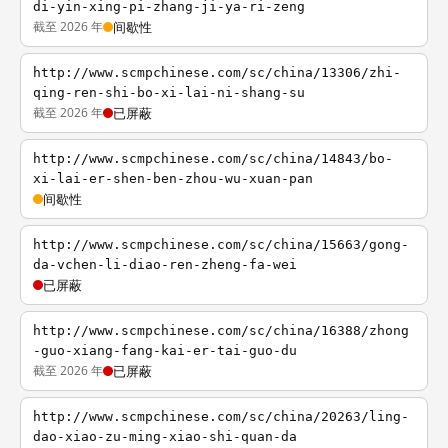
di-yin-xing-pi-zhang-ji-ya-ri-zeng
截至 2026 年
间歇性
http://www.scmpchinese.com/sc/china/13306/zhi-
qing-ren-shi-bo-xi-lai-ni-shang-su
截至 2026 年
已屏蔽
http://www.scmpchinese.com/sc/china/14843/bo-
xi-lai-er-shen-ben-zhou-wu-xuan-pan
间歇性
http://www.scmpchinese.com/sc/china/15663/gong-
da-vchen-li-diao-ren-zheng-fa-wei
已屏蔽
http://www.scmpchinese.com/sc/china/16388/zhong
-guo-xiang-fang-kai-er-tai-guo-du
截至 2026 年
已屏蔽
http://www.scmpchinese.com/sc/china/20263/ling-
dao-xiao-zu-ming-xiao-shi-quan-da