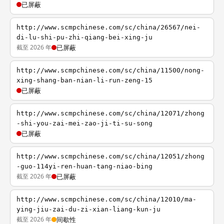
已屏蔽
http://www.scmpchinese.com/sc/china/26567/nei-
di-lu-shi-pu-zhi-qiang-bei-xing-ju
截至 2026 年
已屏蔽
http://www.scmpchinese.com/sc/china/11500/nong-
xing-shang-ban-nian-li-run-zeng-15
已屏蔽
http://www.scmpchinese.com/sc/china/12071/zhong
-shi-you-zai-mei-zao-ji-ti-su-song
已屏蔽
http://www.scmpchinese.com/sc/china/12051/zhong
-guo-114yi-ren-huan-tang-niao-bing
截至 2026 年
已屏蔽
http://www.scmpchinese.com/sc/china/12010/ma-
ying-jiu-zai-du-zi-xian-liang-kun-ju
截至 2026 年
间歇性