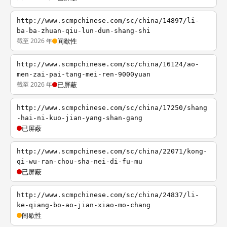
http://www.scmpchinese.com/sc/china/14897/li-
ba-ba-zhuan-qiu-lun-dun-shang-shi
截至 2026 年
间歇性
http://www.scmpchinese.com/sc/china/16124/ao-
men-zai-pai-tang-mei-ren-9000yuan
截至 2026 年
已屏蔽
http://www.scmpchinese.com/sc/china/17250/shang
-hai-ni-kuo-jian-yang-shan-gang
已屏蔽
http://www.scmpchinese.com/sc/china/22071/kong-
qi-wu-ran-chou-sha-nei-di-fu-mu
已屏蔽
http://www.scmpchinese.com/sc/china/24837/li-
ke-qiang-bo-ao-jian-xiao-mo-chang
间歇性