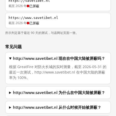
https://savetibet.nl
截至 2026 年
已屏蔽
https://www.savetibet.nl
截至 2026 年
已屏蔽
所示判定基于最近 90 天的测试，与该网址页面一致。
常见问题
http://www.savetibet.nl 现在在中国大陆被屏蔽吗？
根据 GreatFire 对防火长城的实时测量，截至 2026-05-31 的
最近一次测试，http://www.savetibet.nl 在中国大陆的屏蔽
率为 100%。
http://www.savetibet.nl 为什么在中国大陆被屏蔽？
http://www.savetibet.nl 从什么时候开始被屏蔽？