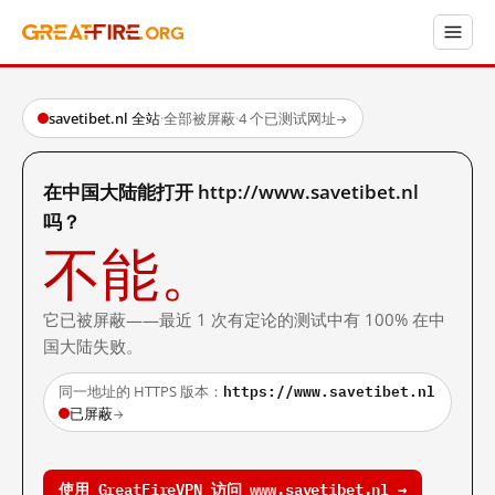
savetibet.nl 全站
·
全部被屏蔽
·
4 个已测试网址
→
在中国大陆能打开 http://www.savetibet.nl
吗？
不能。
它已被屏蔽——最近 1 次有定论的测试中有 100% 在中
国大陆失败。
https://www.savetibet.nl
同一地址的 HTTPS 版本：
已屏蔽
→
使用 GreatFireVPN 访问 www.savetibet.nl →