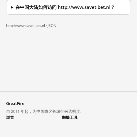
在中国大陆如何访问 http://www.savetibet.nl？
http://www.savetibet.nl ·
JSON
GreatFire
自 2011 年起，为中国防火长城带来透明度。
浏览
翻墙工具
封锁列表
VPN 与代理
探索
翻墙中心