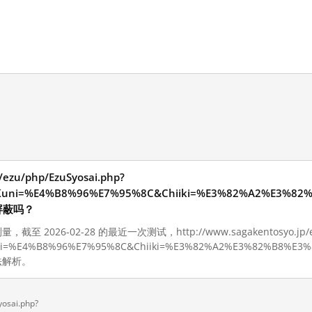
/ezu/php/EzuSyosai.php?
uni=%E4%B8%96%E7%95%8C&Chiiki=%E3%82%A2%E3%82
屏蔽吗？
至 2026-02-28 的最近一次测试，http://www.sagakentosyo.jp/ezu
i=%E4%B8%96%E7%95%8C&Chiiki=%E3%82%A2%E3%82%B8%E3%
法解析。
yosai.php?