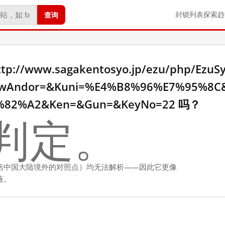
查询
封锁列表
探索
趋
/www.sagakentosyo.jp/ezu/php/EzuSyo
Andor=&Kuni=%E4%B8%96%E7%95%8C&
%82%A2&Ken=&Gun=&KeyNo=22 吗？
判定。
括中国大陆境外的对照点）均无法解析——因此它更像
蔽。