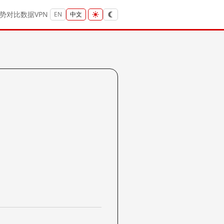
势
对比
数据
VPN
EN
中文