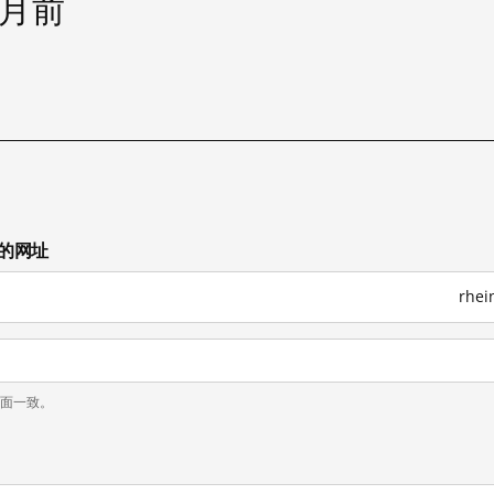
个月前
试的网址
rhe
页面一致。