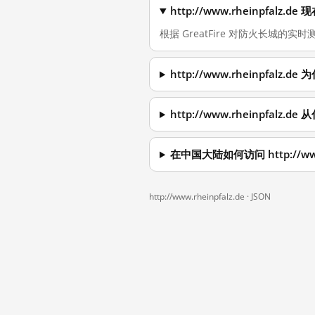
http://www.rheinpfal
根据 GreatFire 对防火长城的实时测
http://www.rheinpfal
http://www.rheinpfalz
在中国大陆如何访问 http://www.
http://www.rheinpfalz.de ·
JSON