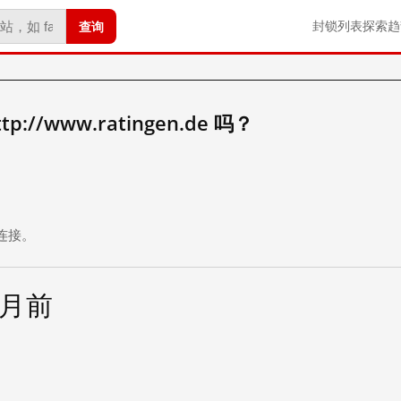
查询
封锁列表
探索
趋
//www.ratingen.de 吗？
。
连接。
个月前