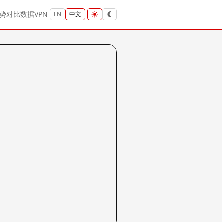
势
对比
数据
VPN
EN
中文