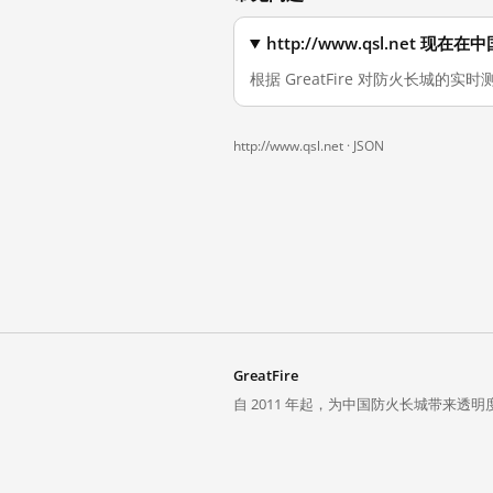
http://www.qsl.net 
根据 GreatFire 对防火长城的实时测
http://www.qsl.net ·
JSON
GreatFire
自 2011 年起，为中国防火长城带来透明