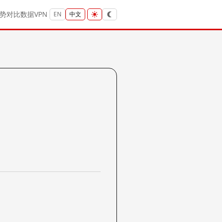
势
对比
数据
VPN
EN
中文