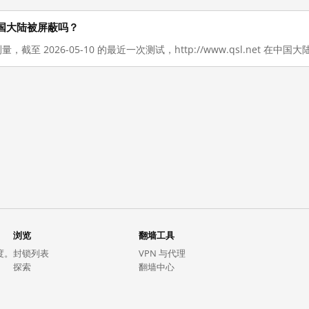
现在在中国大陆被屏蔽吗？
量，截至 2026-05-10 的最近一次测试，http://www.qsl.net 在中
浏览
翻墙工具
度。
封锁列表
VPN 与代理
探索
翻墙中心
趋势
GreatFireVPN
热门网站在中国大陆的访问状况
数据与 API