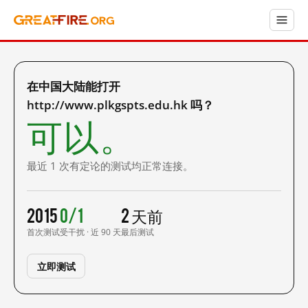
在中国大陆能打开
http://www.plkgspts.edu.hk 吗？
可以。
最近 1 次有定论的测试均正常连接。
2015
0/1
2 天前
首次测试
受干扰 · 近 90 天
最后测试
立即测试