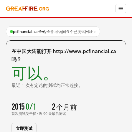
pcfinancial.ca 全站
·
全部可访问
·
3 个已测试网址
→
在中国大陆能打开 http://www.pcfinancial.ca
吗？
可以。
最近 1 次有定论的测试均正常连接。
2015
0/1
2 个月前
首次测试
受干扰 · 近 90 天
最后测试
立即测试