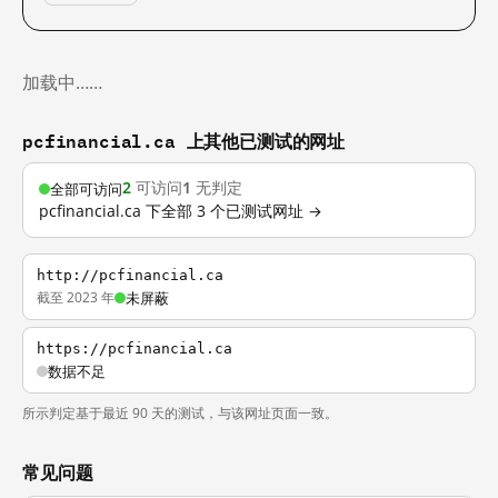
加载中……
pcfinancial.ca 上其他已测试的网址
2
可访问
1
无判定
全部可访问
pcfinancial.ca 下全部 3 个已测试网址 →
http://pcfinancial.ca
截至 2023 年
未屏蔽
https://pcfinancial.ca
数据不足
所示判定基于最近 90 天的测试，与该网址页面一致。
常见问题