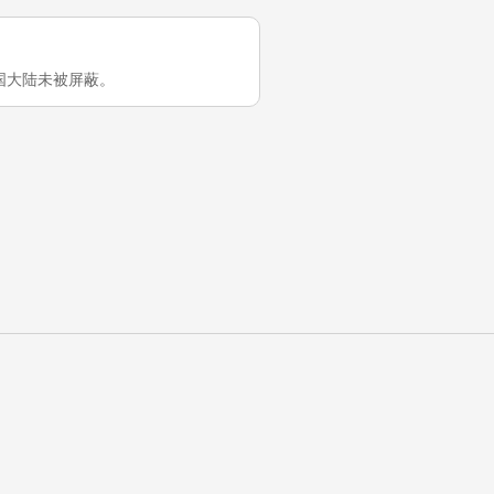
 在中国大陆未被屏蔽。