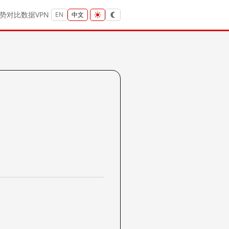
势
对比
数据
VPN
EN
中文