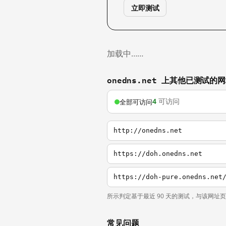
立即测试
加载中……
onedns.net 上其他已测试的
4
可访问
全部可访问
http://onedns.net
https://doh.onedns.net
https://doh-pure.onedns.net
所示判定基于最近 90 天的测试，与该网址
常见问题