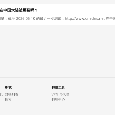
et 现在在中国大陆被屏蔽吗？
量，截至 2026-05-10 的最近一次测试，http://www.onedns.net
浏览
翻墙工具
度。
封锁列表
VPN 与代理
探索
翻墙中心
趋势
GreatFireVPN
热门网站在中国大陆的访问状况
数据与 API