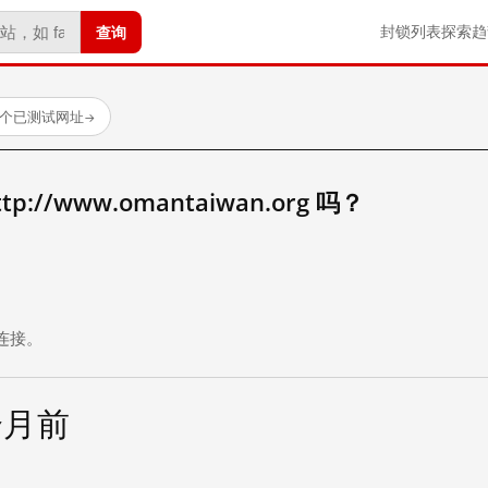
查询
封锁列表
探索
趋
 个已测试网址
→
://www.omantaiwan.org 吗？
。
连接。
个月前
试