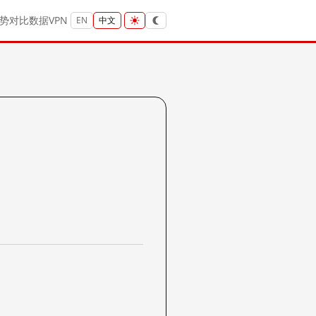
势
对比
数据
VPN
EN
中文