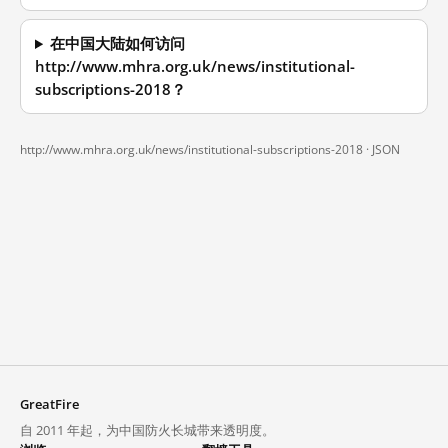
在中国大陆如何访问
http://www.mhra.org.uk/news/institutional-
subscriptions-2018？
http://www.mhra.org.uk/news/institutional-subscriptions-2018 ·
JSON
GreatFire
自 2011 年起，为中国防火长城带来透明度。