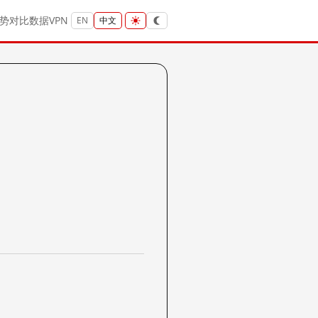
势
对比
数据
VPN
EN
中文