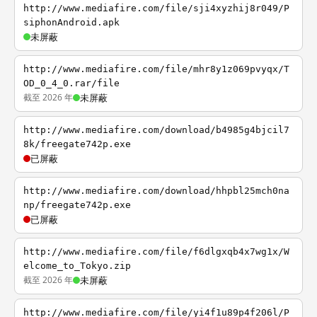
http://www.mediafire.com/file/sji4xyzhij8r049/P
siphonAndroid.apk
未屏蔽
http://www.mediafire.com/file/mhr8y1z069pvyqx/T
OD_0_4_0.rar/file
截至 2026 年
未屏蔽
http://www.mediafire.com/download/b4985g4bjcil7
8k/freegate742p.exe
已屏蔽
http://www.mediafire.com/download/hhpbl25mch0na
np/freegate742p.exe
已屏蔽
http://www.mediafire.com/file/f6dlgxqb4x7wg1x/W
elcome_to_Tokyo.zip
截至 2026 年
未屏蔽
http://www.mediafire.com/file/yi4f1u89p4f206l/P