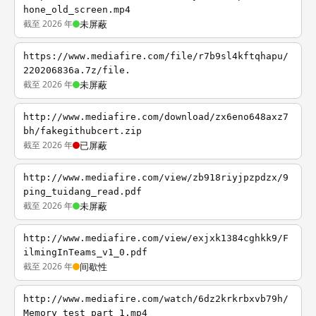
hone_old_screen.mp4
截至 2026 年
未屏蔽
https://www.mediafire.com/file/r7b9sl4kftqhapu/
220206836a.7z/file.
截至 2026 年
未屏蔽
http://www.mediafire.com/download/zx6eno648axz7
bh/fakegithubcert.zip
截至 2026 年
已屏蔽
http://www.mediafire.com/view/zb918riyjpzpdzx/9
ping_tuidang_read.pdf
截至 2026 年
未屏蔽
http://www.mediafire.com/view/exjxk1384cghkk9/F
ilmingInTeams_v1_0.pdf
截至 2026 年
间歇性
http://www.mediafire.com/watch/6dz2krkrbxvb79h/
Memory_test_part_1.mp4