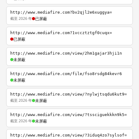
http://www.mediafire.com?bv2qjl2e6xuggya=
截至 2026 年
已屏蔽
http://www.mediafire.com?1vccztztgf0cuqx=
已屏蔽
http://www.mediafire.com/view/2hm1gajar3hji1n
未屏蔽
http://www.mediafire.com/file/fso8rsdg84kevr6
未屏蔽
http://www.mediafire.com/view/?nylwjtsqdu6kut9=
截至 2026 年
未屏蔽
http://www.mediafire.com/view/?tssciguekkkn9k5=
截至 2026 年
未屏蔽
http://www.mediafire.com/view/?3iduq4zo7sylsof=