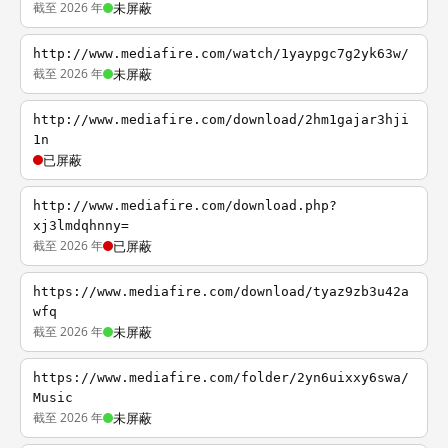
截至 2026 年
未屏蔽
http://www.mediafire.com/watch/1yaypgc7g2yk63w/
截至 2026 年
未屏蔽
http://www.mediafire.com/download/2hm1gajar3hji
1n
已屏蔽
http://www.mediafire.com/download.php?
xj3lmdqhnny=
截至 2026 年
已屏蔽
https://www.mediafire.com/download/tyaz9zb3u42a
wfq
截至 2026 年
未屏蔽
https://www.mediafire.com/folder/2yn6uixxy6swa/
Music
截至 2026 年
未屏蔽