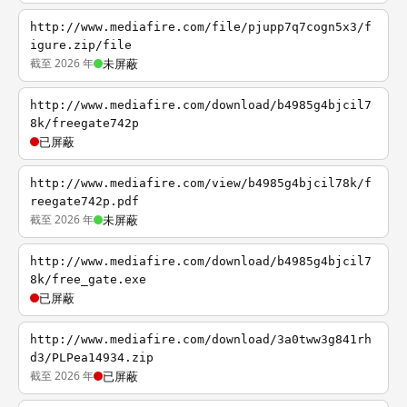
http://www.mediafire.com/file/pjupp7q7cogn5x3/f
igure.zip/file
截至 2026 年
未屏蔽
http://www.mediafire.com/download/b4985g4bjcil7
8k/freegate742p
已屏蔽
http://www.mediafire.com/view/b4985g4bjcil78k/f
reegate742p.pdf
截至 2026 年
未屏蔽
http://www.mediafire.com/download/b4985g4bjcil7
8k/free_gate.exe
已屏蔽
http://www.mediafire.com/download/3a0tww3g841rh
d3/PLPea14934.zip
截至 2026 年
已屏蔽