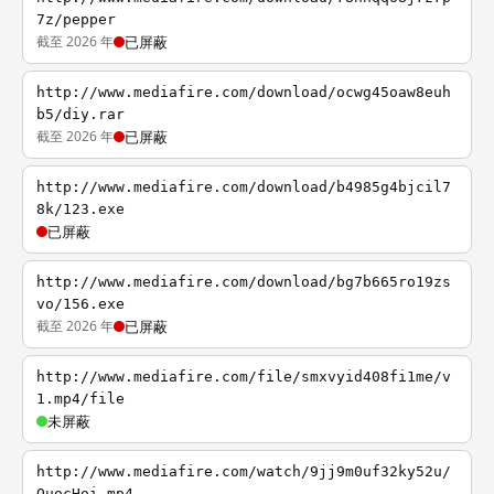
7z/pepper
截至 2026 年
已屏蔽
http://www.mediafire.com/download/ocwg45oaw8euh
b5/diy.rar
截至 2026 年
已屏蔽
http://www.mediafire.com/download/b4985g4bjcil7
8k/123.exe
已屏蔽
http://www.mediafire.com/download/bg7b665ro19zs
vo/156.exe
截至 2026 年
已屏蔽
http://www.mediafire.com/file/smxvyid408fi1me/v
1.mp4/file
未屏蔽
http://www.mediafire.com/watch/9jj9m0uf32ky52u/
QuocHoi.mp4