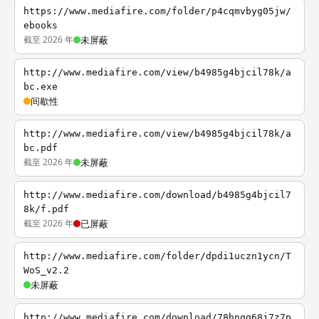
https://www.mediafire.com/folder/p4cqmvbyg05jw/
ebooks
截至 2026 年
未屏蔽
http://www.mediafire.com/view/b4985g4bjcil78k/a
bc.exe
间歇性
http://www.mediafire.com/view/b4985g4bjcil78k/a
bc.pdf
截至 2026 年
未屏蔽
http://www.mediafire.com/download/b4985g4bjcil7
8k/f.pdf
截至 2026 年
已屏蔽
http://www.mediafire.com/folder/dpdi1uczn1ycn/T
WoS_v2.2
未屏蔽
http://www.mediafire.com/download/78hnqq68j7z7p