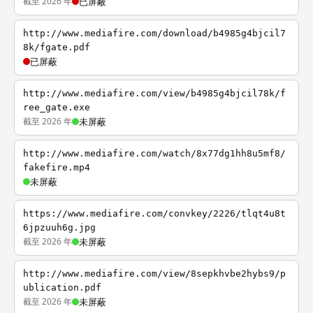
截至 2026 年
已屏蔽
http://www.mediafire.com/download/b4985g4bjcil7
8k/fgate.pdf
已屏蔽
http://www.mediafire.com/view/b4985g4bjcil78k/f
ree_gate.exe
截至 2026 年
未屏蔽
http://www.mediafire.com/watch/8x77dg1hh8u5mf8/
fakefire.mp4
未屏蔽
https://www.mediafire.com/convkey/2226/tlqt4u8t
6jpzuuh6g.jpg
截至 2026 年
未屏蔽
http://www.mediafire.com/view/8sepkhvbe2hybs9/p
ublication.pdf
截至 2026 年
未屏蔽