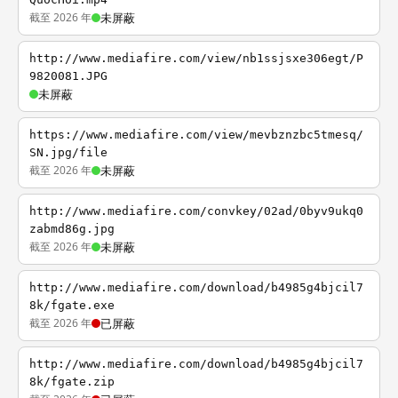
截至 2026 年
未屏蔽
http://www.mediafire.com/view/nb1ssjsxe306egt/P
9820081.JPG
未屏蔽
https://www.mediafire.com/view/mevbznzbc5tmesq/
SN.jpg/file
截至 2026 年
未屏蔽
http://www.mediafire.com/convkey/02ad/0byv9ukq0
zabmd86g.jpg
截至 2026 年
未屏蔽
http://www.mediafire.com/download/b4985g4bjcil7
8k/fgate.exe
截至 2026 年
已屏蔽
http://www.mediafire.com/download/b4985g4bjcil7
8k/fgate.zip