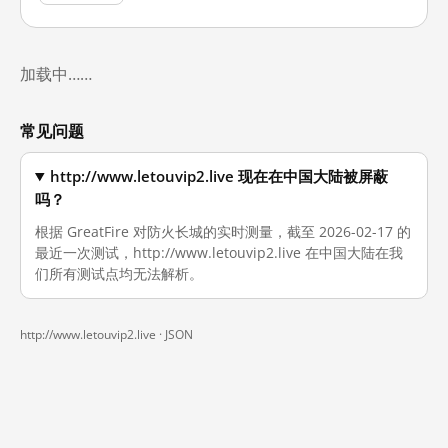
加载中……
常见问题
http://www.letouvip2.live 现在在中国大陆被屏蔽
吗？
根据 GreatFire 对防火长城的实时测量，截至 2026-02-17 的
最近一次测试，http://www.letouvip2.live 在中国大陆在我
们所有测试点均无法解析。
http://www.letouvip2.live ·
JSON