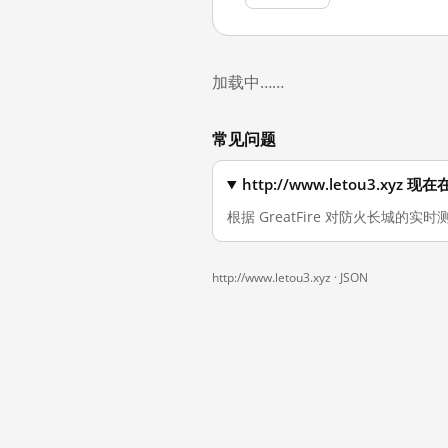
加载中……
常见问题
http://www.letou3.xy
根据 GreatFire 对防火长城的实时
http://www.letou3.xyz ·
JSON