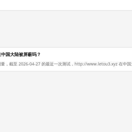
z 现在在中国大陆被屏蔽吗？
测量，截至 2026-04-27 的最近一次测试，http://www.letou3.x