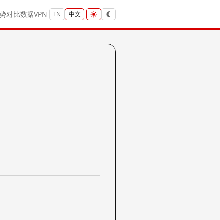
势
对比
数据
VPN
EN
中文