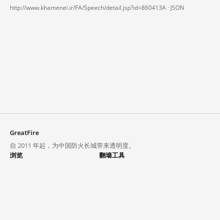
http://www.khamenei.ir/FA/Speech/detail.jsp?id=860413A ·
JSON
GreatFire
自 2011 年起，为中国防火长城带来透明度。
浏览
翻墙工具
封锁列表
VPN 与代理
探索
翻墙中心
趋势
GreatFireVPN
热门网站在中国大陆的访问状况
数据与 API
常见问题