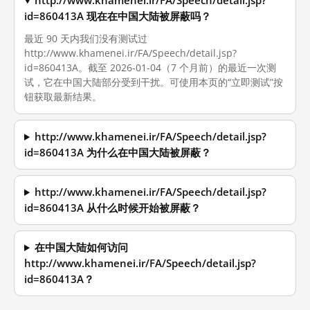
http://www.khamenei.ir/FA/Speech/detail.jsp?
id=860413A 现在在中国大陆被屏蔽吗？
最近 90 天内我们没有测试过
http://www.khamenei.ir/FA/Speech/detail.jsp?
id=860413A。截至 2026-01-04（7 个月前）的最近一次测
试，它在中国大陆部分受到干扰。可使用本页的“立即测试”按
钮获取最新结果。
http://www.khamenei.ir/FA/Speech/detail.jsp?
id=860413A 为什么在中国大陆被屏蔽？
http://www.khamenei.ir/FA/Speech/detail.jsp?
id=860413A 从什么时候开始被屏蔽？
在中国大陆如何访问
http://www.khamenei.ir/FA/Speech/detail.jsp?
id=860413A？