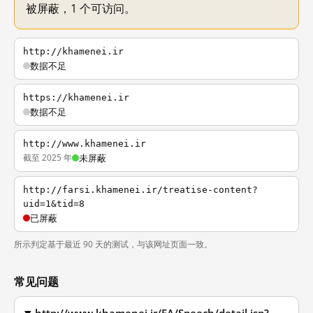
被屏蔽，1 个可访问。
http://khamenei.ir
数据不足
https://khamenei.ir
数据不足
http://www.khamenei.ir
截至 2025 年
未屏蔽
http://farsi.khamenei.ir/treatise-content?
uid=1&tid=8
已屏蔽
所示判定基于最近 90 天的测试，与该网址页面一致。
常见问题