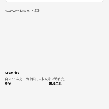
http://www.juwelo.it ·
JSON
GreatFire
自 2011 年起，为中国防火长城带来透明度。
浏览
翻墙工具
封锁列表
VPN 与代理
探索
翻墙中心
趋势
GreatFireVPN
热门网站在中国大陆的访问状况