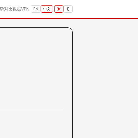
势
对比
数据
VPN
EN
中文