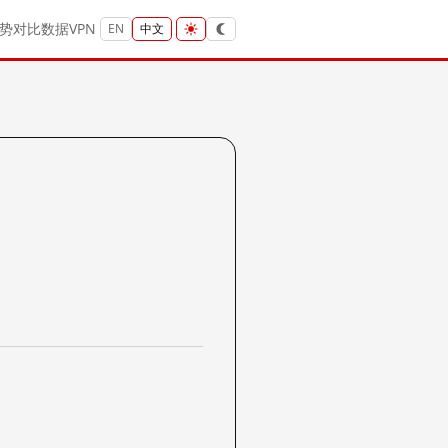
势
对比
数据
VPN
EN
中文