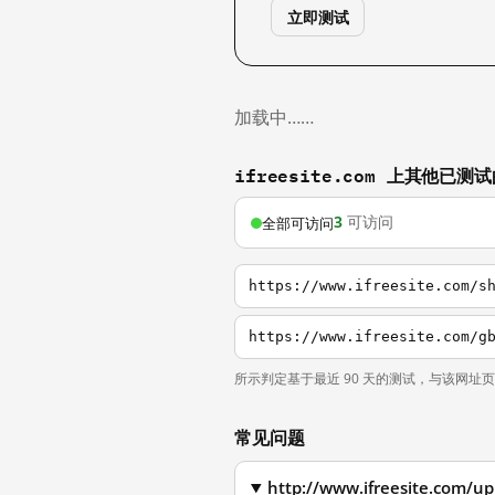
立即测试
加载中……
ifreesite.com 上其他已测
3
可访问
全部可访问
https://www.ifreesite.com/s
https://www.ifreesite.com/g
所示判定基于最近 90 天的测试，与该网址
常见问题
http://www.ifreesite.