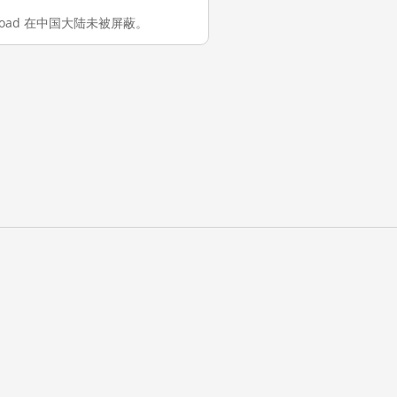
/upload 在中国大陆未被屏蔽。