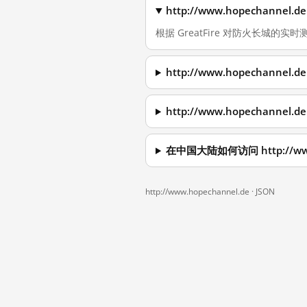
http://www.hopechann
根据 GreatFire 对防火长城的实时测量
http://www.hopechann
http://www.hopechann
在中国大陆如何访问 http://www
http://www.hopechannel.de ·
JSON