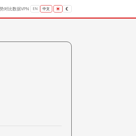
势
对比
数据
VPN
EN
中文