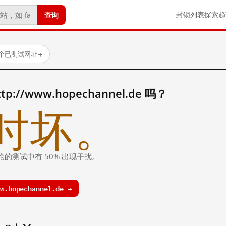
查询
封锁列表
探索
趋
 个已测试网址
→
//www.hopechannel.de 吗？
时坏。
论的测试中有 50% 出现干扰。
.hopechannel.de →