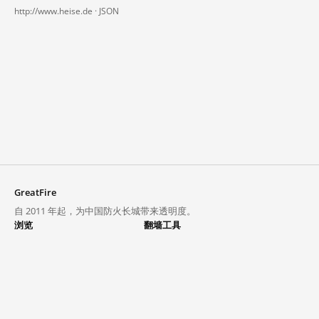
http://www.heise.de ·
JSON
GreatFire
自 2011 年起，为中国防火长城带来透明度。
浏览
翻墙工具
封锁列表
VPN 与代理
探索
翻墙中心
趋势
GreatFireVPN
热门网站在中国大陆的访问状况
数据与 API
常见问题