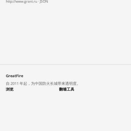
http://www.grani.ru ·
JSON
GreatFire
自 2011 年起，为中国防火长城带来透明度。
浏览
翻墙工具
封锁列表
VPN 与代理
探索
翻墙中心
趋势
GreatFireVPN
热门网站在中国大陆的访问状况
数据与 API
常见问题