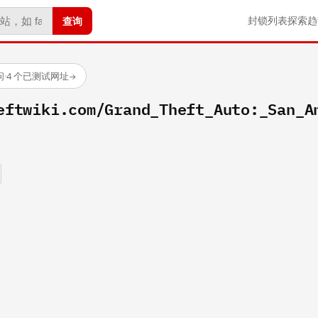
查询
封锁列表
探索
趋
问
·
4 个已测试网址
→
eftwiki.com/Grand_Theft_Auto:_San_A