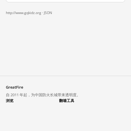
http://www.gqkidz.org ·
JSON
GreatFire
自 2011 年起，为中国防火长城带来透明度。
浏览
翻墙工具
封锁列表
VPN 与代理
探索
翻墙中心
趋势
GreatFireVPN
热门网站在中国大陆的访问状况