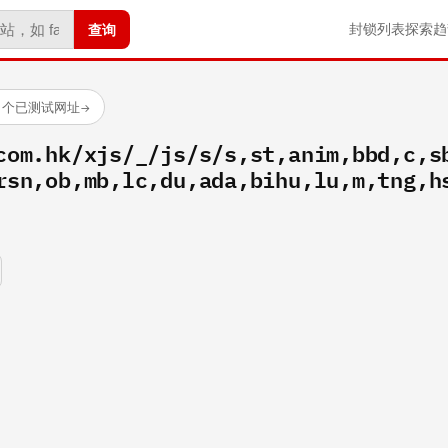
查询
封锁列表
探索
趋
7 个已测试网址
→
com.hk/xjs/_/js/s/s,st,anim,bbd,c,s
rsn,ob,mb,lc,du,ada,bihu,lu,m,tng,h