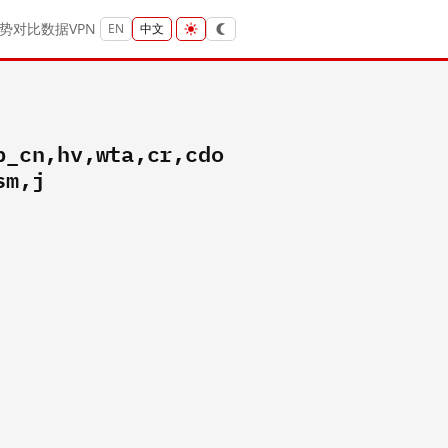
势
对比
数据
VPN
EN
中文
b_cn,hv,wta,cr,cdo
sm,j