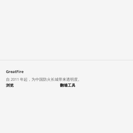
GreatFire
自 2011 年起，为中国防火长城带来透明度。
浏览
翻墙工具
封锁列表
VPN 与代理
探索
翻墙中心
趋势
GreatFireVPN
热门网站在中国大陆的访问状况
数据与 API
常见问题