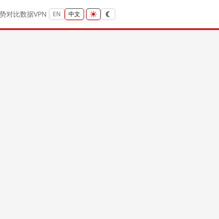
势
对比
数据
VPN
EN
中文