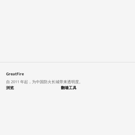
GreatFire
自 2011 年起，为中国防火长城带来透明度。
浏览
翻墙工具
封锁列表
VPN 与代理
探索
翻墙中心
趋势
GreatFireVPN
热门网站在中国大陆的访问状况
数据与 API
常见问题