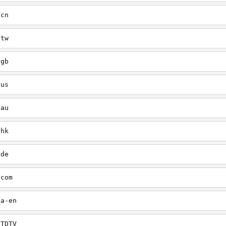
/cn
/tw
/gb
/us
/au
/hk
/de
.com
ca-en
NTDTV