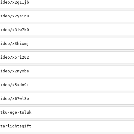
video/x2g11jb
video/x2ysjnu
video/x3fw7k0
video/x3hixmj
video/x5ri202
video/x2nyxbe
video/x5xdo9i
video/x67wl3e
utku-ege-tuluk
starlightsgift