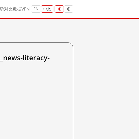
势
对比
数据
VPN
EN
中文
ews-literacy-