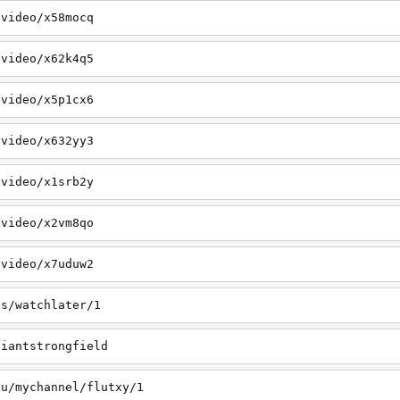
/video/x58mocq
/video/x62k4q5
/video/x5p1cx6
/video/x632yy3
/video/x1srb2y
/video/x2vm8qo
/video/x7uduw2
us/watchlater/1
giantstrongfield
au/mychannel/flutxy/1