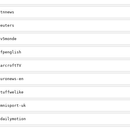
itnnews
reuters
tv5monde
afpenglish
BarcroftTV
euronews-en
stuffwelike
omnisport-uk
/dailymotion