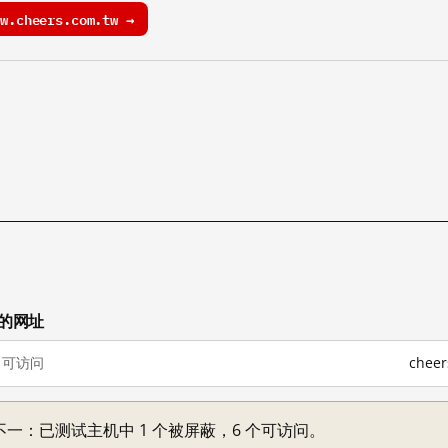
.cheers.com.tw →
试的网址
可访问
chee
机情况不一：已测试主机中 1 个被屏蔽，6 个可访问。