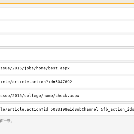
issue/2015/jobs/home/best.aspx
ticle/article.action?id=5047692
issue/2015/college/home/check.aspx
页面一致。