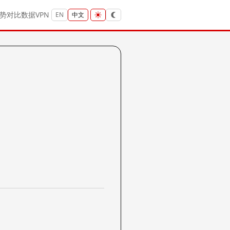
势
对比
数据
VPN
EN
中文