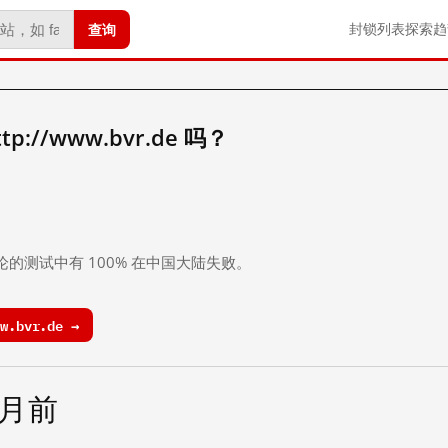
查询
封锁列表
探索
趋
://www.bvr.de 吗？
。
论的测试中有 100% 在中国大陆失败。
w.bvr.de →
个月前