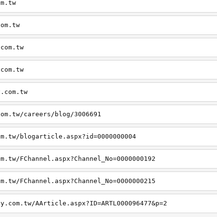
om.tw
com.tw
.com.tw
.com.tw
y.com.tw
com.tw/careers/blog/3006691
om.tw/blogarticle.aspx?id=0000000004
om.tw/FChannel.aspx?Channel_No=0000000192
om.tw/FChannel.aspx?Channel_No=0000000215
ly.com.tw/AArticle.aspx?ID=ARTL000096477&p=2