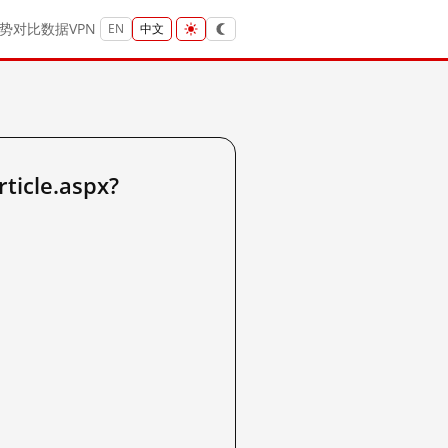
势
对比
数据
VPN
EN
中文
icle.aspx?