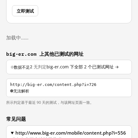
立即测试
加载中……
big-er.com 上其他已测试的网址
2
无判定
big-er.com 下全部 2 个已测试网址 →
数据不足
http://big-er.com/content.php?i=726
无法解析
所示判定基于最近 90 天的测试，与该网址页面一致。
常见问题
http://www.big-er.com/mobile/content.php?i=556