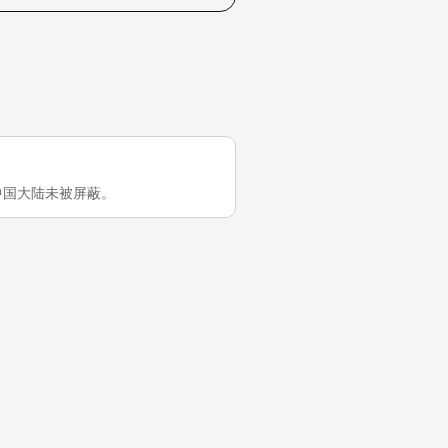
k 在中国大陆未被屏蔽。