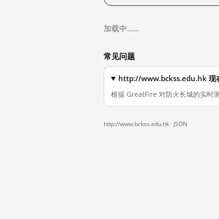
加载中……
常见问题
http://www.bckss.edu
根据 GreatFire 对防火长城的实时测
http://www.bckss.edu.hk ·
JSON