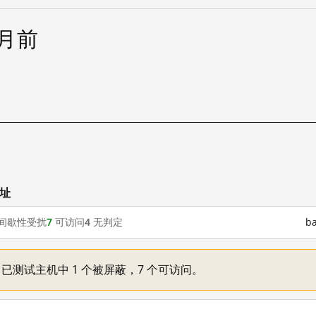
个月前
网址
间歇性受扰
7
可访问
4
无判定
b
不一：已测试主机中 1 个被屏蔽，7 个可访问。