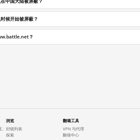
t 为什么在中国大陆被屏蔽？
t 从什么时候开始被屏蔽？
battle.net？
浏览
翻墙工具
度。
封锁列表
VPN 与代理
探索
翻墙中心