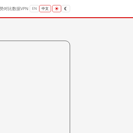
势
对比
数据
VPN
EN
中文