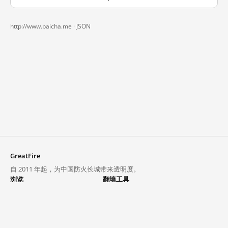
http://www.baicha.me ·
JSON
GreatFire
自 2011 年起，为中国防火长城带来透明度。
浏览
翻墙工具
封锁列表
VPN 与代理
探索
翻墙中心
趋势
GreatFireVPN
热门网站在中国大陆的访问状况